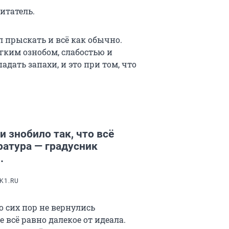
итатель.
л прыскать и всё как обычно.
гким ознобом, слабостью и
дать запахи, и это при том, что
и знобило так, что всё
ратура — градусник
.
K1.RU
до сих пор не вернулись
 всё равно далекое от идеала.