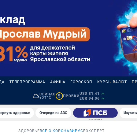
ДА
ТЕЛЕПРОГРАММА
АФИША
ГОРОСКОП
КУРСЫ ВАЛЮТ
П
USD 81,41
СЕЙЧАС
5
ПРОБКИ
+27°C
EUR 94,06
вернуть здоровье
Очереди на АЗС
Изувеч
ЗДОРОВЬЕ
ВСЁ О КОРОНАВИРУСЕ
ЭКСПЕРТ