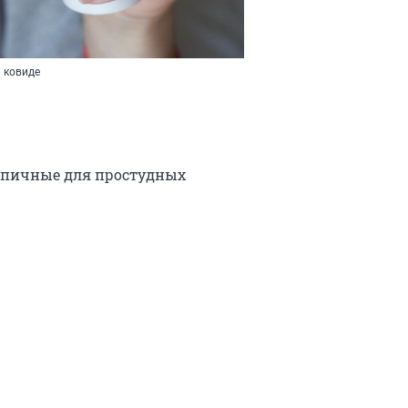
и ковиде
типичные для простудных