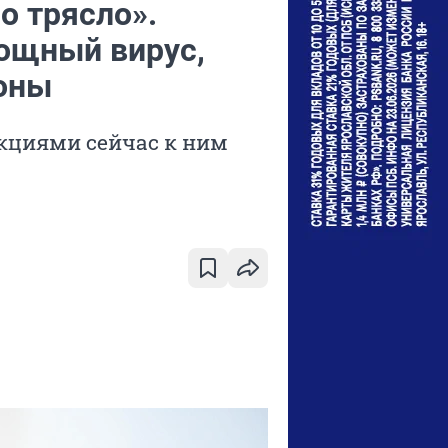
ло трясло».
ощный вирус,
оны
екциями сейчас к ним