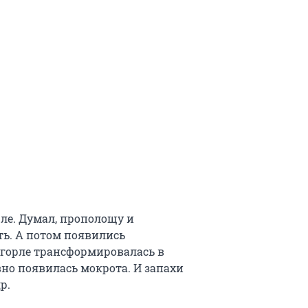
рле. Думал, прополощу и
ать. А потом появились
в горле трансформировалась в
но появилась мокрота. И запахи
р.