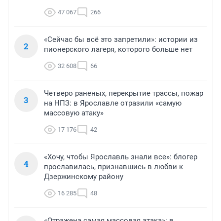
47 067
266
«Сейчас бы всё это запретили»: истории из
2
пионерского лагеря, которого больше нет
32 608
66
Четверо раненых, перекрытие трассы, пожар
3
на НПЗ: в Ярославле отразили «самую
массовую атаку»
17 176
42
«Хочу, чтобы Ярославль знали все»: блогер
4
прославилась, признавшись в любви к
Дзержинскому району
16 285
48
«Отражена самая массовая атака»: в