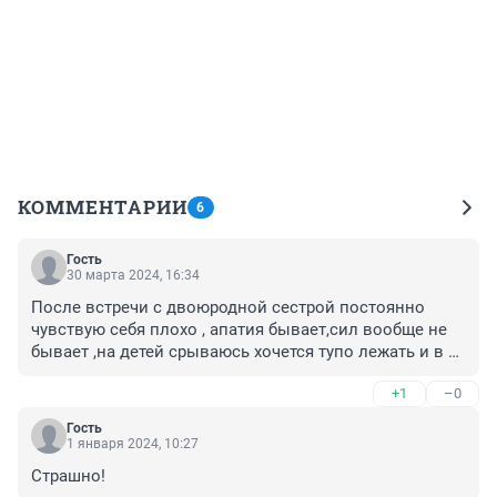
КОММЕНТАРИИ
6
Гость
30 марта 2024, 16:34
После встречи с двоюродной сестрой постоянно 
чувствую себя плохо , апатия бывает,сил вообще не 
бывает ,на детей срываюсь хочется тупо лежать и в 
одно место смотреть . Я думала это может 
+1
–0
совпадение ,но после того как я вчера с ней 
увиделась мне опять так же плохо , головные боли 
Гость
сильные , раздражительность сил вообще нет
1 января 2024, 10:27
Страшно!