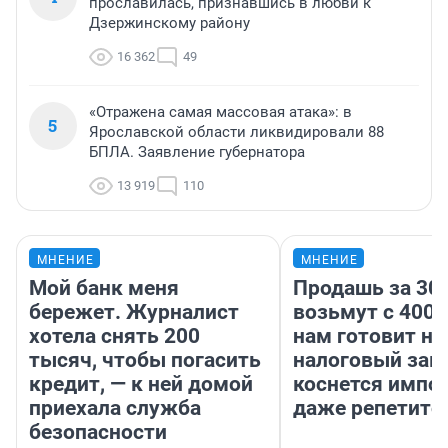
прославилась, признавшись в любви к
Дзержинскому району
16 362
49
«Отражена самая массовая атака»: в
5
Ярославской области ликвидировали 88
БПЛА. Заявление губернатора
13 919
110
МНЕНИЕ
МНЕНИЕ
Мой банк меня
Продашь за 300
бережет. Журналист
возьмут с 4000
хотела снять 200
нам готовит н
тысяч, чтобы погасить
налоговый зако
кредит, — к ней домой
коснется импор
приехала служба
даже репетито
безопасности