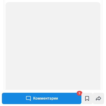
Политика использования cookies
Рекомендательные системы
Пользовательское соглашение сервиса «Подписка без баннерной
рекламы»
Политика конфиденциальности и обработки персональных данных и
правила использования сайта
© ООО «Сеть городских порталов»
© ООО «Интернет Технологии»
5
Комментарии