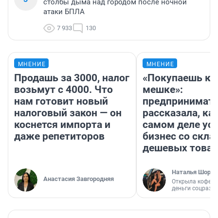
столбы дыма над городом после ночной
атаки БПЛА
7 933
130
МНЕНИЕ
МНЕНИЕ
Продашь за 3000, налог
«Покупаешь ко
возьмут с 4000. Что
мешке»:
нам готовит новый
предпринимат
налоговый закон — он
рассказала, как
коснется импорта и
самом деле ус
даже репетиторов
бизнес со скл
дешевых това
Наталья Шорох
Анастасия Завгородняя
Открыла кофейн
деньги соцразв