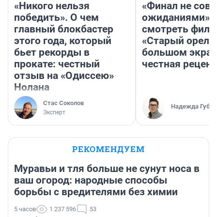
«Никого нельзя
«Финал не совп
победить». О чем
ожиданиями»: 
главный блокбастер
смотреть фил
этого года, который
«Старый орел» 
бьет рекорды в
большом экран
прокате: честный
честная рецен
отзыв на «Одиссею»
Нолана
Стас Соколов
Надежда Губар
Эксперт
РЕКОМЕНДУЕМ
Муравьи и тля больше не сунут носа в
ваш огород: народные способы
борьбы с вредителями без химии
5 часов
1 237 596
53