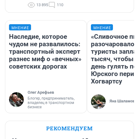
13 895
110
МНЕНИЕ
МНЕНИЕ
Наследие, которое
«Сливочное пи
чудом не развалилось:
разочаровало»
транспортный эксперт
туристы запла
разнес миф о «вечных»
тысяч, чтобы 
советских дорогах
день гулять по
Юрского перио
Хогвартсу
Олег Арефьев
Блогер, предприниматель,
Яна Шаламова
владелец в транспортном
бизнесе
РЕКОМЕНДУЕМ