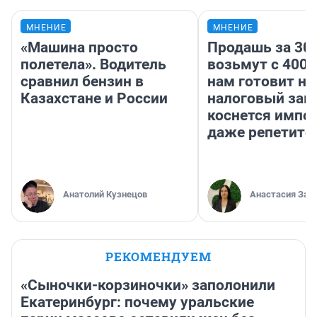
МНЕНИЕ
МНЕНИЕ
«Машина просто
Продашь за 300
полетела». Водитель
возьмут с 4000
сравнил бензин в
нам готовит н
Казахстане и России
налоговый зако
коснется импор
даже репетито
Анатолий Кузнецов
Анастасия Зав
РЕКОМЕНДУЕМ
«Сыночки-корзиночки» заполонили
Екатеринбург: почему уральские