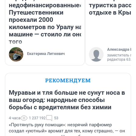
недофинансированные».
туристка расск
Путешественники
отдыхе в Крым
проехали 2000
километров по Уралу на
машине — стоило ли оно
того
Александра Ис
Екатерина Литкевич
заместитель гл
редактора 63.RU
РЕКОМЕНДУЕМ
Муравьи и тля больше не сунут носа в
ваш огород: народные способы
борьбы с вредителями без химии
4 часа
1 237 192
53
«Протянуть руку помощи»: незрячий парфюмер
создал «уютный» аромат для тех, кому страшно, — он