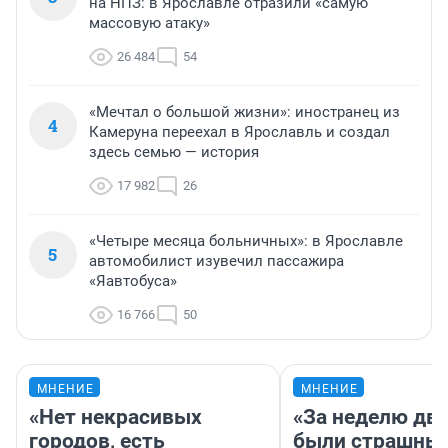
на НПЗ: в Ярославле отразили «самую
массовую атаку»
26 484
54
«Мечтал о большой жизни»: иностранец из
4
Камеруна переехал в Ярославль и создал
здесь семью — история
17 982
26
«Четыре месяца больничных»: в Ярославле
5
автомобилист изувечил пассажира
«Яавтобуса»
16 766
50
МНЕНИЕ
МНЕНИЕ
«Нет некрасивых
«За неделю две
городов, есть
были страшные