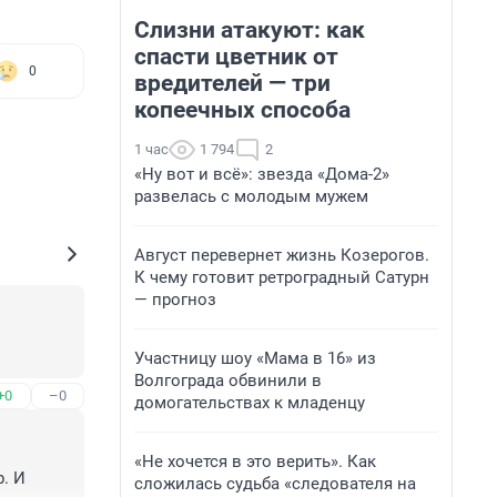
Слизни атакуют: как
спасти цветник от
0
вредителей — три
копеечных способа
1 час
1 794
2
«Ну вот и всё»: звезда «Дома-2»
развелась с молодым мужем
Август перевернет жизнь Козерогов.
К чему готовит ретроградный Сатурн
— прогноз
Участницу шоу «Мама в 16» из
Волгограда обвинили в
+0
–0
домогательствах к младенцу
«Не хочется в это верить». Как
. И 
сложилась судьба «следователя на