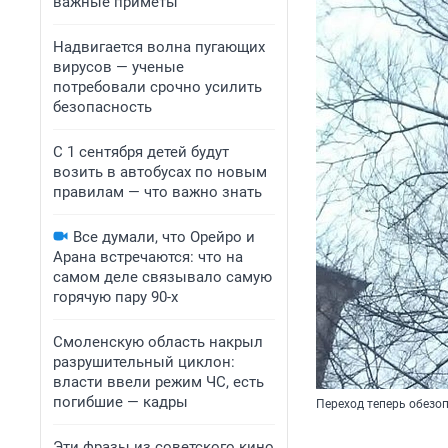
важные приметы
Надвигается волна пугающих
вирусов — ученые
потребовали срочно усилить
безопасность
С 1 сентября детей будут
возить в автобусах по новым
правилам — что важно знать
Все думали, что Орейро и
Арана встречаются: что на
самом деле связывало самую
горячую пару 90-х
Смоленскую область накрыл
разрушительный циклон:
власти ввели режим ЧС, есть
погибшие — кадры
Переход теперь обезо
Эти фразы из советского кино