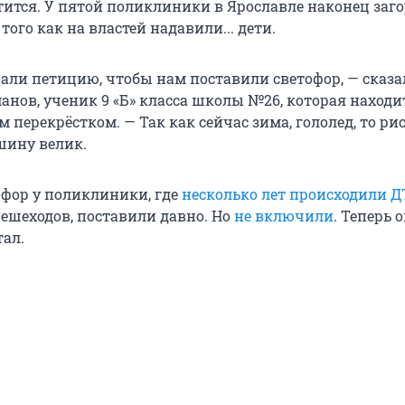
етится. У пятой поликлиники в Ярославле наконец заг
того как на властей надавили... дети.
ли петицию, чтобы нам поставили светофор, — сказа
нов, ученик 9 «Б» класса школы №26, которая находи
 перекрёстком. — Так как сейчас зима, гололед, то ри
шину велик.
офор у поликлиники, где
несколько лет происходили 
пешеходов, поставили давно. Но
не включили
. Теперь 
тал.