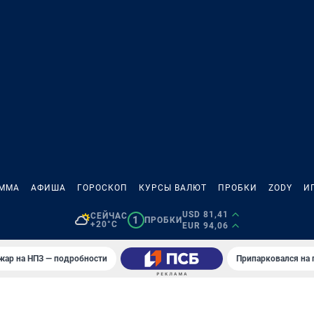
АММА
АФИША
ГОРОСКОП
КУРСЫ ВАЛЮТ
ПРОБКИ
ZODY
И
USD 81,41
СЕЙЧАС
1
ПРОБКИ
+20°C
EUR 94,06
жар на НПЗ — подробности
Припарковался на 