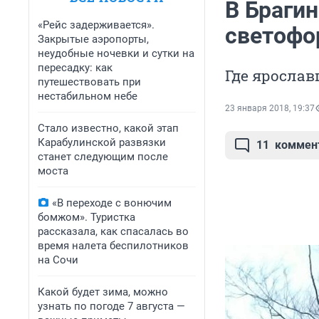
В Браги
«Рейс задерживается».
светофо
Закрытые аэропорты,
неудобные ночевки и сутки на
пересадку: как
Где ярослав
путешествовать при
нестабильном небе
23 января 2018, 19:37
Стало известно, какой этап
Карабулинской развязки
11
коммен
станет следующим после
моста
«В переходе с вонючим
бомжом». Туристка
рассказала, как спасалась во
время налета беспилотников
на Сочи
Какой будет зима, можно
узнать по погоде 7 августа —