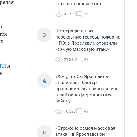
орелся
которого больше нет
32 709
73
л
Четверо раненых,
тся
3
перекрытие трассы, пожар на
ск
НПЗ: в Ярославле отразили
«самую массовую атаку»
21 310
42
ДТП
и
он
«Хочу, чтобы Ярославль
4
знали все»: блогер
прославилась, признавшись
в любви к Дзержинскому
району
16 323
49
«Отражена самая массовая
5
атака»: в Ярославской