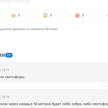
0
0
0
ыделите фрагмент и нажмите Ctrl+Enter
ИИ
11
, 10:11
дни светофоры.
, 16:10
ском через каждые 50 метров будет либо зебра, либо светофор