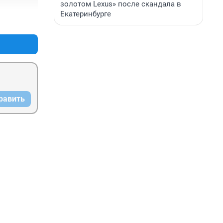
золотом Lexus» после скандала в
Екатеринбурге
+0
–0
равить