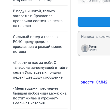
отправила за решетку
будем все дружн
В воду ни ногой, только
загорать: в Ярославле
проверили состояние песка
на пляжах
Сильный ветер и гроза: в
РСЧС предупредили
ярославцев о резкой смене
Гость
Войти
погоды
«Простите нас за всё». С
телефона исчезнувшей в тайге
семьи Усольцевых пришло
леденящее душу сообщение
Новости СМИ2
«Меня годами преследует
бывшая любовница мужа: она
портит жилье и угрожает».
Реальная история