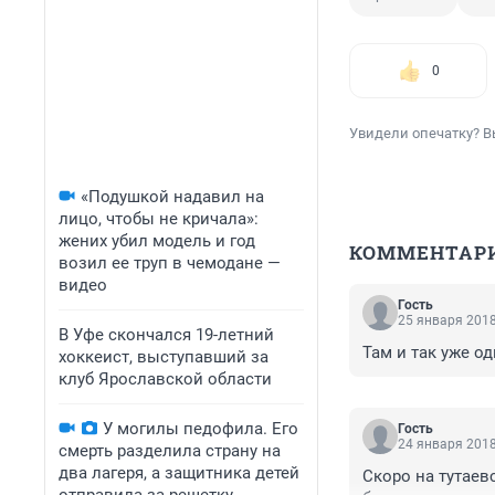
0
Увидели опечатку? В
«Подушкой надавил на
лицо, чтобы не кричала»:
жених убил модель и год
КОММЕНТАР
возил ее труп в чемодане —
видео
Гость
25 января 2018
В Уфе скончался 19-летний
Там и так уже о
хоккеист, выступавший за
клуб Ярославской области
У могилы педофила. Его
Гость
24 января 2018
смерть разделила страну на
два лагеря, а защитника детей
Скоро на тутаев