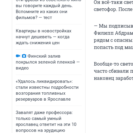
Он всё-таки св
вы говорите каждый день.
светофор. После 
Вспомните из каких они
фильмов? — тест
— Мы подписыва
Квартиры в новостройках
Филипп Абдрама
начнут дешеветь — когда
рядом с опасным
ждать снижения цен
попасть под ма
Финский залив
покрылся зеленой пленкой —
Вообще-то свет
видео
часто сбивали 
наконец зарабо
«Удалось ликвидировать»:
стали известны подробности
возгорания топливных
резервуаров в Ярославле
Завалят даже профессора:
только самый умный
ярославец ответит на эти 10
вопросов на эрудицию