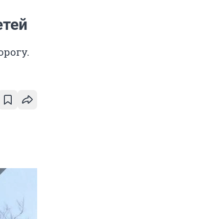
етей
орогу.