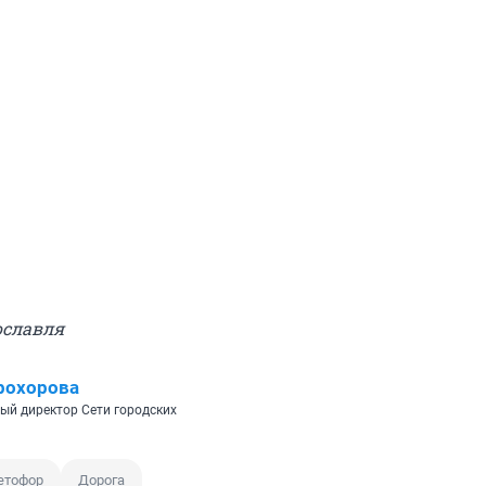
ославля
рохорова
ый директор Сети городских
етофор
Дорога