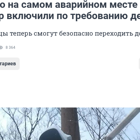
но на самом аварийном месте
р включили по требованию д
цы теперь смогут безопасно переходить д
8 364
тариев