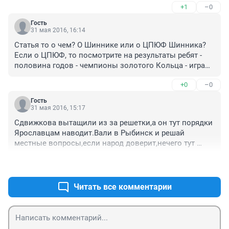
+1
–0
Гость
31 мая 2016, 16:14
Статья то о чем? О Шиннике или о ЦПЮФ Шинника? 
Если о ЦПЮФ, то посмотрите на результаты ребят - 
половина годов - чемпионы золотого Кольца - играют 
на чемпионате России, остальные всегда 1-2-3 места! 
+0
–0
Школа готовит детей на высоком уровне. Это не 
какой то СДЮШОР - тут выстроенная линия 
Гость
подготовки, опытные тренера. Конечно руководство 
31 мая 2016, 15:17
и финансирование оставляет желать лучшего, но 
Сдвижкова вытащили из за решетки,а он тут порядки 
даже в таких условиях дети выигрывают. 

Ярославцам наводит.Вали в Рыбинск и решай 
И отдельно хочется сказать - дети заняты, не курят, не 
местные вопросы,если народ доверит,нечего тут 
пьют, стремятся к чему то. поэтому господину 
делать и лезть в те вопросы,в которых ноль.
Сдвижкову надо взвешивать свои слова, а не просто 
+0
–0
ехать на неадекватных выкриках.
Читать все комментарии