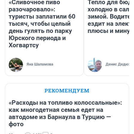
«Сливочное пиво
Тепло для бюд
разочаровало»:
холодно в сало
туристы заплатили 60
зимой. Водител
тысяч, чтобы целый
ездит на элект
день гулять по парку
плюсы и мину
Юрского периода и
Хогвартсу
Яна Шаламова
Денис Дедюхи
РЕКОМЕНДУЕМ
«Расходы на топливо колоссальные»:
как многодетная семья едет на
автодоме из Барнаула в Турцию —
фото