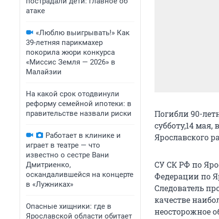
пострадали дети: главное об
атаке
«Люблю выигрывать!» Как
39-летняя парикмахер
покорила жюри конкурса
«Миссис Земля — 2026» в
Малайзии
На какой срок отодвинули
реформу семейной ипотеки: в
Погибли 90-лет
правительстве назвали риски
субботу,14 мая
Работает в клинике и
Ярославского р
играет в театре — что
известно о сестре Вани
СУ СК РФ по Яр
Дмитриенко,
оскандалившейся на концерте
Федерации по Я
в «Лужниках»
Следователь пр
качестве наибо
Опасные хищники: где в
неосторожное о
Ярославской области обитает