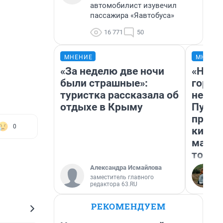
автомобилист изувечил
пассажира «Яавтобуса»
16 771
50
МНЕНИЕ
МНЕНИ
«За неделю две ночи
«Нет 
были страшные»:
городо
туристка рассказала об
недоф
отдыхе в Крыму
Путеш
проех
0
килом
машин
того
Александра Исмайлова
заместитель главного
редактора 63.RU
РЕКОМЕНДУЕМ