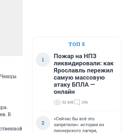
ТОП 5
Пожар на НПЗ
1
ликвидировали: как
Ярославль пережил
е Ченцы
самую массовую
атаку БПЛА —
онлайн
52 408
296
ра.
ев. В
«Сейчас бы всё это
2
запретили»: истории из
дственной
пионерского лагеря,