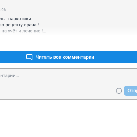
5:06
ь - наркотики !

о рецепту врача !

на учёт и лечение !

у лтп !
Читать все комментарии
Отп