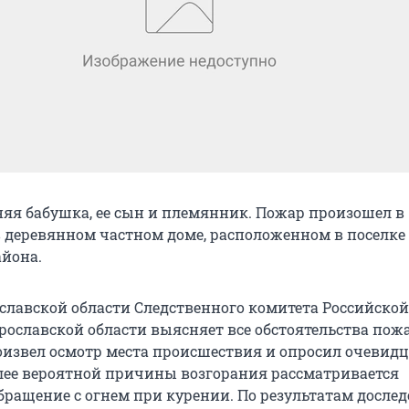
няя бабушка, ее сын и племянник. Пожар произошел в
, в деревянном частном доме, расположенном в поселк
айона.
ославской области Следственного комитета Российской
рославской области выясняет все обстоятельства пожа
оизвел осмотр места происшествия и опросил очевидц
лее вероятной причины возгорания рассматривается
бращение с огнем при курении. По результатам досле