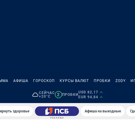
АММА
АФИША
ГОРОСКОП
КУРСЫ ВАЛЮТ
ПРОБКИ
ZODY
И
USD 82,17
СЕЙЧАС
2
ПРОБКИ
+20°C
EUR 94,84
вернуть здоровье
Афиша на выходные
Гд