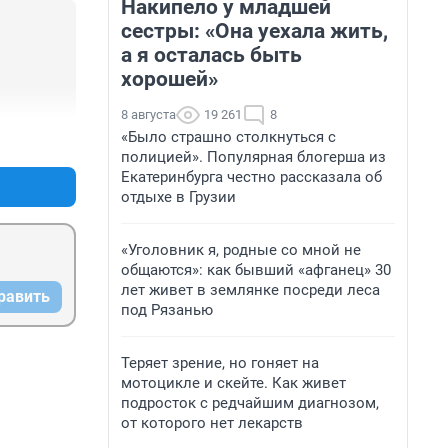
Накипело у младшей
сестры: «Она уехала жить,
а я осталась быть
хорошей»
8 августа
19 261
8
«Было страшно столкнуться с
+0
–0
полицией». Популярная блогерша из
Екатеринбурга честно рассказала об
отдыхе в Грузии
«Уголовник я, родные со мной не
общаются»: как бывший «афганец» 30
лет живет в землянке посреди леса
равить
под Рязанью
Теряет зрение, но гоняет на
мотоцикле и скейте. Как живет
подросток с редчайшим диагнозом,
от которого нет лекарств