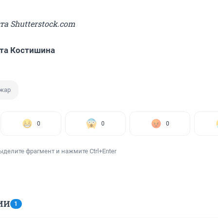
та Shutterstock.com
та Костишина
жар
0
0
0
ыделите фрагмент и нажмите Ctrl+Enter
ИИ
1