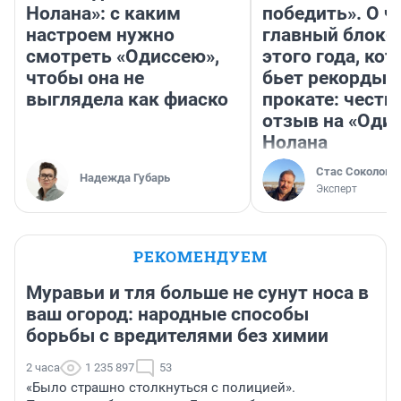
Нолана»: с каким
победить». О ч
настроем нужно
главный блокб
смотреть «Одиссею»,
этого года, ко
чтобы она не
бьет рекорды 
выглядела как фиаско
прокате: честн
отзыв на «Оди
Нолана
Стас Соколов
Надежда Губарь
Эксперт
РЕКОМЕНДУЕМ
Муравьи и тля больше не сунут носа в
ваш огород: народные способы
борьбы с вредителями без химии
2 часа
1 235 897
53
«Было страшно столкнуться с полицией».