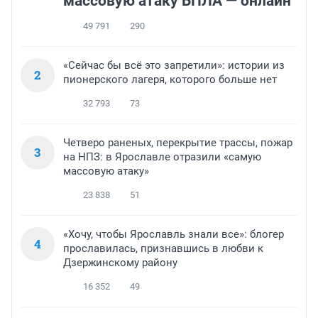
массовую атаку БПЛА — онлайн
49 791
290
«Сейчас бы всё это запретили»: истории из
2
пионерского лагеря, которого больше нет
32 793
73
Четверо раненых, перекрытие трассы, пожар
3
на НПЗ: в Ярославле отразили «самую
массовую атаку»
23 838
51
«Хочу, чтобы Ярославль знали все»: блогер
4
прославилась, признавшись в любви к
Дзержинскому району
16 352
49