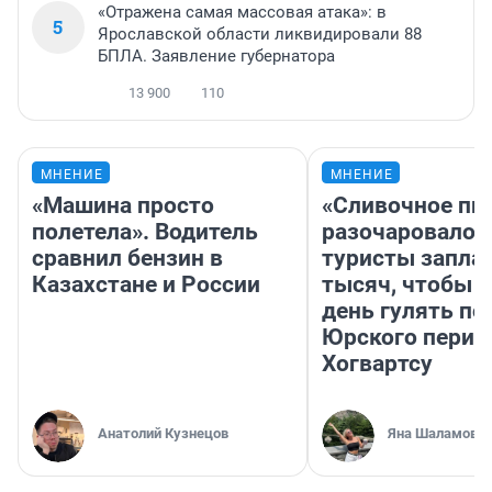
«Отражена самая массовая атака»: в
5
Ярославской области ликвидировали 88
БПЛА. Заявление губернатора
13 900
110
МНЕНИЕ
МНЕНИЕ
«Машина просто
«Сливочное пи
полетела». Водитель
разочаровало»
сравнил бензин в
туристы запла
Казахстане и России
тысяч, чтобы 
день гулять по
Юрского перио
Хогвартсу
Анатолий Кузнецов
Яна Шаламова