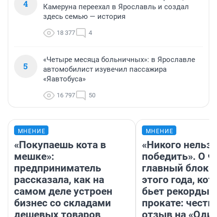
4
Камеруна переехал в Ярославль и создал
здесь семью — история
18 377
4
«Четыре месяца больничных»: в Ярославле
5
автомобилист изувечил пассажира
«Яавтобуса»
16 797
50
МНЕНИЕ
МНЕНИЕ
«Покупаешь кота в
«Никого нельз
мешке»:
победить». О ч
предприниматель
главный блокб
рассказала, как на
этого года, ко
самом деле устроен
бьет рекорды 
бизнес со складами
прокате: честн
дешевых товаров
отзыв на «Оди