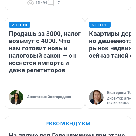
15 494
47
МНЕНИЕ
МНЕНИЕ
Продашь за 3000, налог
Квартиры дор
возьмут с 4000. Что
но дешевеют: 
нам готовит новый
рынок недвиж
налоговый закон — он
сейчас такой 
коснется импорта и
даже репетиторов
Екатерина Торо
Анастасия Завгородняя
директор агентс
недвижимости
РЕКОМЕНДУЕМ
На пляже под Геленджиком при атаке