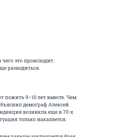
а чего это происходит.
ще разводиться.
т пожить 9–10 лет вместе. Чем
объяснил демограф Алексей
енденция возникла еще в 70-х
туация только накаляется.
 чем раньше заключается брак,