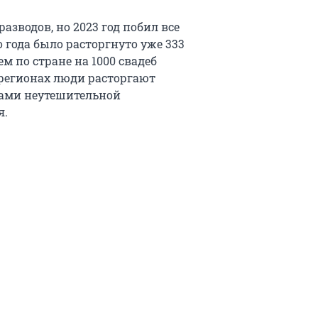
азводов, но 2023 год побил все
о года было расторгнуто уже 333
ем по стране на 1000 свадеб
 регионах люди расторгают
рами неутешительной
я.