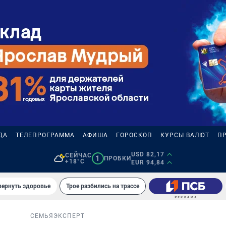
ДА
ТЕЛЕПРОГРАММА
АФИША
ГОРОСКОП
КУРСЫ ВАЛЮТ
П
USD 82,17
СЕЙЧАС
1
ПРОБКИ
+18°C
EUR 94,84
вернуть здоровье
Трое разбились на трассе
СЕМЬЯ
ЭКСПЕРТ