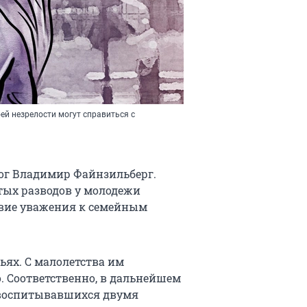
оей незрелости могут справиться с
ог Владимир Файнзильберг.
тых разводов у молодежи
твие уважения к семейным
ьях. С малолетства им
. Соответственно, в дальнейшем
, воспитывавшихся двумя