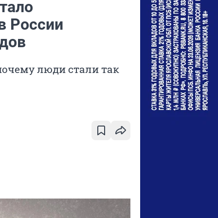
тало
в России
одов
почему люди стали так