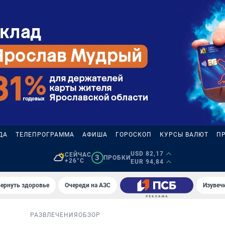
ДА
ТЕЛЕПРОГРАММА
АФИША
ГОРОСКОП
КУРСЫ ВАЛЮТ
П
USD 82,17
СЕЙЧАС
3
ПРОБКИ
+26°C
EUR 94,84
вернуть здоровье
Очереди на АЗС
Изувеч
РАЗВЛЕЧЕНИЯ
ОБЗОР