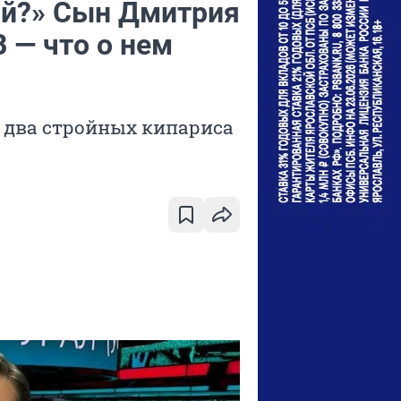
ой?» Сын Дмитрия
 — что о нем
у два стройных кипариса