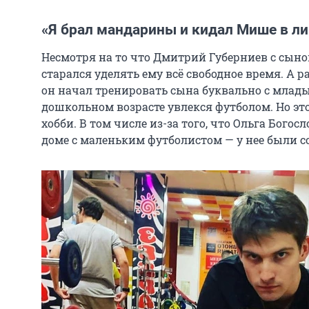
«
Я брал мандарины и кидал Мише в л
Несмотря на то что Дмитрий Губерниев с сын
старался уделять ему всё свободное время. А ра
он начал тренировать сына буквально с младых
дошкольном возрасте увлекся футболом. Но эт
хобби. В том числе из-за того, что Ольга Богос
доме с маленьким футболистом — у нее были с