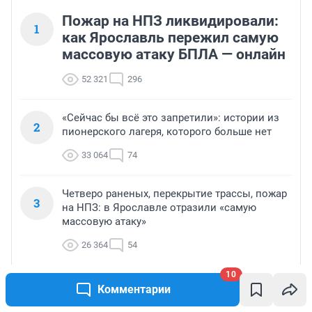
Пожар на НПЗ ликвидировали:
1
как Ярославль пережил самую
массовую атаку БПЛА — онлайн
52 321
296
«Сейчас бы всё это запретили»: истории из
2
пионерского лагеря, которого больше нет
33 064
74
Четверо раненых, перекрытие трассы, пожар
3
на НПЗ: в Ярославле отразили «самую
массовую атаку»
26 364
54
10
«Четыре месяца больничных»: в Ярославле
Комментарии
4
автомобилист изувечил пассажира
«Яавтобуса»