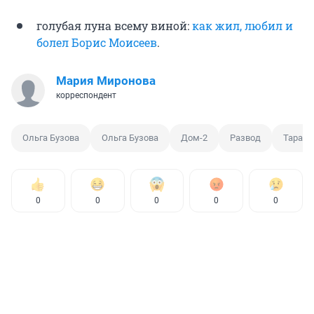
голубая луна всему виной:
как жил, любил и
болел Борис Моисеев
.
Мария Миронова
корреспондент
Ольга Бузова
Ольга Бузова
Дом-2
Развод
Тарасо
0
0
0
0
0