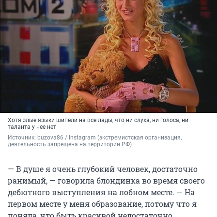
Хотя злые языки шипели на все лады, что ни слуха, ни голоса, ни
таланта у нее нет
Источник: 
buzova86 / Instagram (экстремистская организация, 
деятельность запрещена на территории РФ)
— В душе я очень глубокий человек, достаточно
ранимый, — говорила блондинка во время своего
дебютного выступления на лобном месте. — На
первом месте у меня образование, потому что я
поняла, что быть красивой недостаточно.