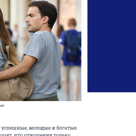
бая
, успешные, молодые и богатые.
ворят, что отношения только