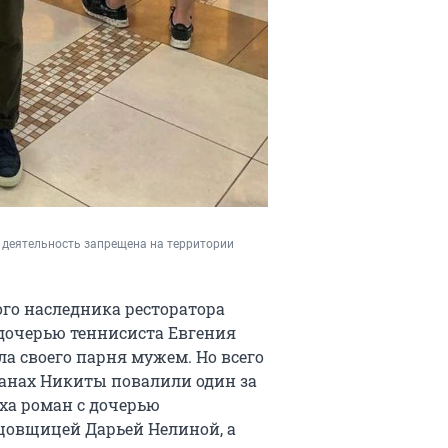
, деятельность запрещена на территории 
го наследника ресторатора
 дочерью теннисиста Евгения
а своего парня мужем. Но всего
оманах Никиты повалили один за
ха роман с дочерью
цовщицей Дарьей Нелиной, а