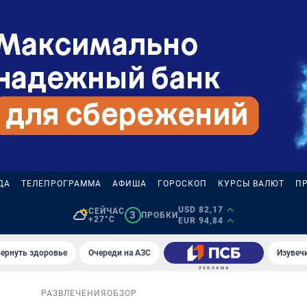
ДА
ТЕЛЕПРОГРАММА
АФИША
ГОРОСКОП
КУРСЫ ВАЛЮТ
П
USD 82,17
СЕЙЧАС
3
ПРОБКИ
+27°C
EUR 94,84
вернуть здоровье
Очереди на АЗС
Изувеч
РАЗВЛЕЧЕНИЯ
ОБЗОР