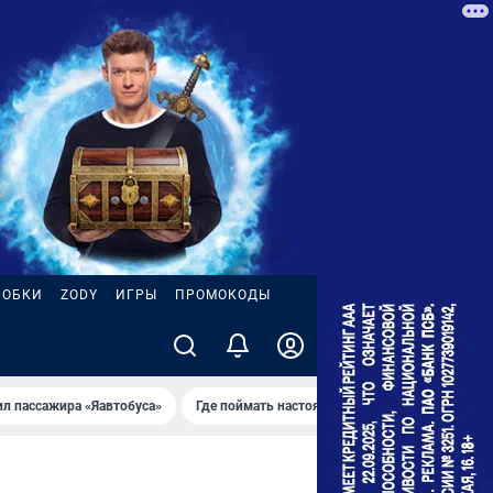
РОБКИ
ZODY
ИГРЫ
ПРОМОКОДЫ
ил пассажира «Яавтобуса»
Где поймать настоящее лето
Пожар на НП