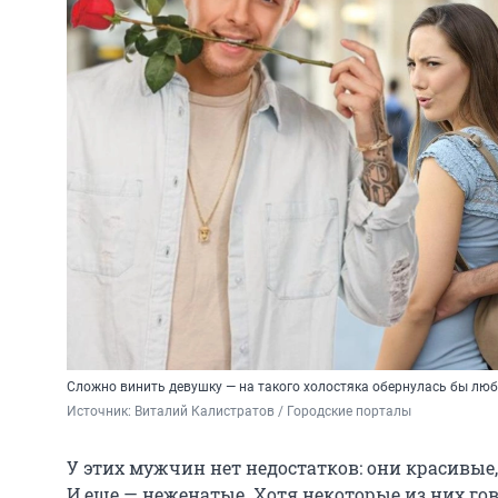
Сложно винить девушку — на такого холостяка обернулась бы лю
Источник: 
Виталий Калистратов / Городские порталы
У этих мужчин нет недостатков: они красивые
И еще — неженатые. Хотя некоторые из них го