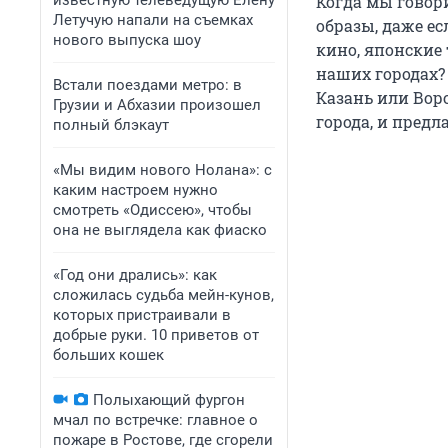
известную телеведущую Елену
Когда мы говори
Летучую напали на съемках
образы, даже е
нового выпуска шоу
кино, японские
наших городах?
Встали поездами метро: в
Казань или Вор
Грузии и Абхазии произошел
города, и предл
полный блэкаут
«Мы видим нового Нолана»: с
каким настроем нужно
смотреть «Одиссею», чтобы
она не выглядела как фиаско
«Год они дрались»: как
сложилась судьба мейн-кунов,
которых пристраивали в
добрые руки. 10 приветов от
больших кошек
Полыхающий фургон
мчал по встречке: главное о
пожаре в Ростове, где сгорели