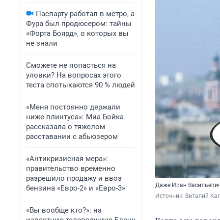
Паспарту работал в метро, а
Фура был продюсером: тайны
«Форта Боярд», о которых вы
не знали
Сможете не попасться на
уловки? На вопросах этого
теста спотыкаются 90 % людей
«Меня постоянно держали
ниже плинтуса»: Миа Бойка
рассказала о тяжелом
расставании с абьюзером
«Антикризисная мера»:
правительство временно
разрешило продажу и ввоз
Даже Иван Васильевич 
бензина «Евро-2» и «Евро-3»
Источник: 
Виталий Кал
«Вы вообще кто?»: на