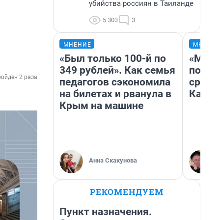
убийства россиян в Таиланде
5 303
3
МНЕНИЕ
МНЕНИ
«Был только 100-й по
«Маши
349 рублей». Как семья
полет
ойден 2 раза
педагогов сэкономила
сравн
на билетах и рванула в
Казах
Крым на машине
Анна Скакунова
РЕКОМЕНДУЕМ
Пункт назначения.