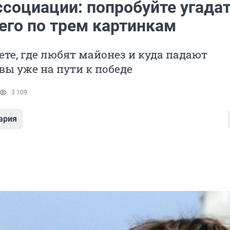
ссоциации: попробуйте угада
его по трем картинкам
ете, где любят майонез и куда падают
вы уже на пути к победе
3 109
ария