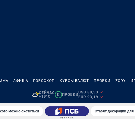
АММА
АФИША
ГОРОСКОП
КУРСЫ ВАЛЮТ
ПРОБКИ
ZODY
И
USD 80,93
СЕЙЧАС
0
ПРОБКИ
+19°C
EUR 93,19
 кого можно охотиться
Ставят декорации для