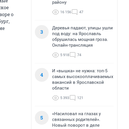
омые
району
ское
16 156
47
воре о
ург,
ие
Деревья падают, улицы ушли
3
под воду: на Ярославль
обрушилась мощная гроза.
Онлайн-трансляция
5 918
74
И «вышка» не нужна: топ-5
4
самых высокооплачиваемых
вакансий в Ярославской
области
5 393
121
«Насиловал на глазах у
5
связанных родителей».
Новый поворот в деле