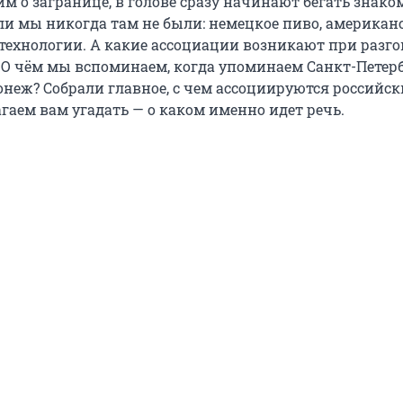
м о загранице, в голове сразу начинают бегать знак
сли мы никогда там не были: немецкое пиво, американ
 технологии. А какие ассоциации возникают при разго
 О чём мы вспоминаем, когда упоминаем Санкт-Петерб
онеж? Собрали главное, с чем ассоциируются российск
агаем вам угадать — о каком именно идет речь.