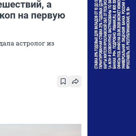
ешествий, а
скоп на первую
дала астролог из