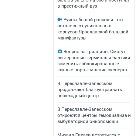
баллов за ЕГЭ на 300 и поступил
в престижный вуз
Руины былой роскоши: что
осталось от уникальных
корпусов Ярославской большой
мануфактуры
Вопрос на триллион. Смогут
ли зерновые терминалы Балтики
заменить заблокированные
южные порты: мнение эксперта
В Переславле-Залесском
продолжают благоустраивать
пешеходный центр
​​​​В Переславле-Залесском
откроются центры гемодиализа и
амбулаторной онкопомощи
Михаил Евраев встретился с