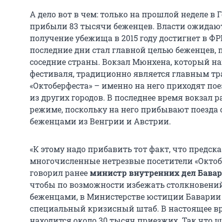
А дело вот в чем: только на прошлой неделе 
прибыли 83 тысячи беженцев. Власти ожидают,
получение убежища в 2015 году достигнет в Ф
последние дни стал главной целью беженцев,
соседние страны. Вокзал Мюнхена, который на
фестиваля, традиционно является главным тр
«Октоберфеста» – именно на него приходят по
из других городов. В последнее время вокзал 
режиме, поскольку на него прибывают поезд
беженцами из Венгрии и Австрии.
«К этому надо прибавить тот факт, что предсказ
многочисленные нетрезвые посетители «Октобе
говорил ранее
министр внутренних дел Бава
чтобы по возможности избежать столкновени
беженцами, в Министерстве юстиции Баварии 
специальный кризисный штаб. В настоящее вр
находится около 30 тысяч приезжих. Так что ш