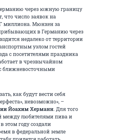
в Германию через южную границу
 что число заявок на
РГ миллиона. Мюнхен за
 прибывающих в Германию через
ходится недалеко от территории
анспортным узлом гостей
езда с посетителями праздника
работает в чрезвычайном
а с ближневосточными
ать, как будут вести себя
рфеста», невозможно», –
рии Йоахим Херманн
. Для того
й между любителями пива и
в этом году создали
емя в федеральной земле
табу придется работать