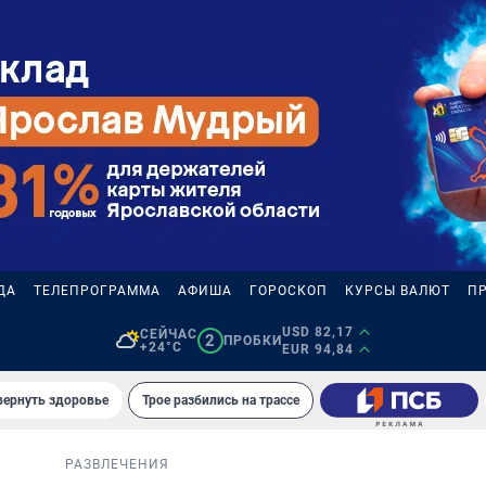
ДА
ТЕЛЕПРОГРАММА
АФИША
ГОРОСКОП
КУРСЫ ВАЛЮТ
П
USD 82,17
СЕЙЧАС
2
ПРОБКИ
+24°C
EUR 94,84
вернуть здоровье
Трое разбились на трассе
РАЗВЛЕЧЕНИЯ