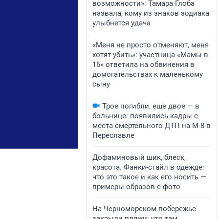
возможности»: Тамара Глоба
назвала, кому из знаков зодиака
улыбнется удача
«Меня не просто отменяют, меня
хотят убить»: участница «Мамы в
16» ответила на обвинения в
домогательствах к маленькому
сыну
Трое погибли, еще двое — в
больнице: появились кадры с
места смертельного ДТП на М-8 в
Переславле
Дофаминовый шик, блеск,
красота. Фанки-стайл в одежде:
что это такое и как его носить —
примеры образов с фото
На Черноморском побережье
закрыли пляжи: что там