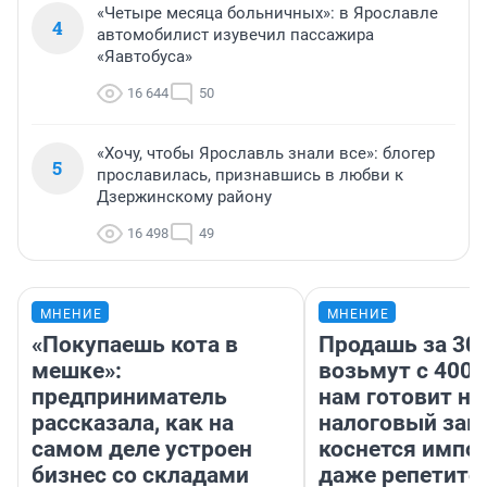
«Четыре месяца больничных»: в Ярославле
4
автомобилист изувечил пассажира
«Яавтобуса»
16 644
50
«Хочу, чтобы Ярославль знали все»: блогер
5
прославилась, признавшись в любви к
Дзержинскому району
16 498
49
МНЕНИЕ
МНЕНИЕ
«Покупаешь кота в
Продашь за 300
мешке»:
возьмут с 4000
предприниматель
нам готовит н
рассказала, как на
налоговый зако
самом деле устроен
коснется импор
бизнес со складами
даже репетито