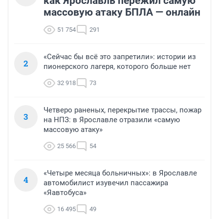
как Ярославль пережил самую
массовую атаку БПЛА — онлайн
51 754
291
«Сейчас бы всё это запретили»: истории из
2
пионерского лагеря, которого больше нет
32 918
73
Четверо раненых, перекрытие трассы, пожар
3
на НПЗ: в Ярославле отразили «самую
массовую атаку»
25 566
54
«Четыре месяца больничных»: в Ярославле
4
автомобилист изувечил пассажира
«Яавтобуса»
16 495
49