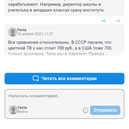
зарабатывают. Например, директор школы и 
учителька в младших классах сразу института.
+0
–0
Гость
25 апреля 2023, 11:27
Все сравнения относительны. В СССР писали, что 
цветной ТВ у нас стоит 700 руб., а в США тоже 700, 
только долларов. Типа мы в паритете. Правда 
забывали сказать про среднюю в америке в 3000 в 
+0
–0
месяц и нашу в 120 в месяц.

Кроме того играет роль не сколько ты получаешь, а 
сколько можешь купить на полученное.
Читать все комментарии
Гость
Отправить
Войти