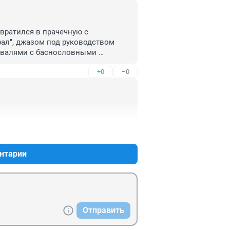
вратился в прачечную с 
ал", джазом под руководством 
ивалями с баснословными 
+0
–0
+0
–0
нтарии
Отправить