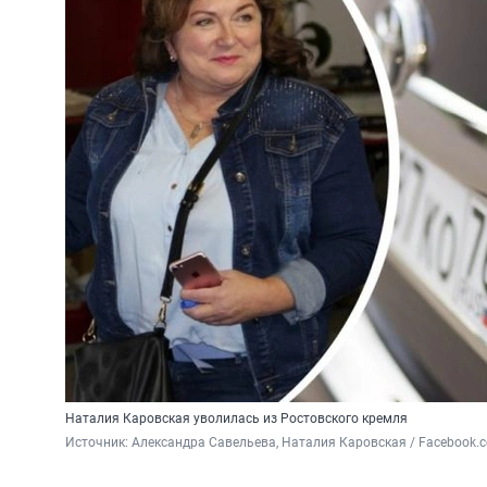
Наталия Каровская уволилась из Ростовского кремля
Источник: 
Александра Савельева, Наталия Каровская / Facebook.