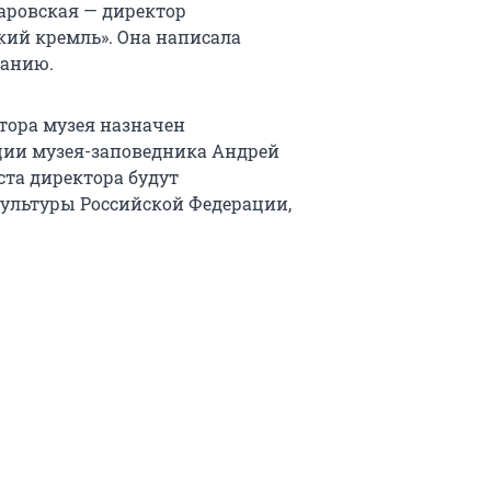
аровская — директор
кий кремль». Она написала
ланию.
ора музея назначен
ации музея-заповедника Андрей
та директора будут
ультуры Российской Федерации,