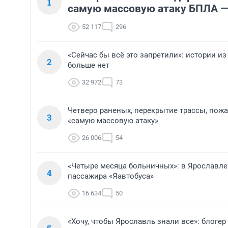
1
самую массовую атаку БПЛА —
52 117
296
«Сейчас бы всё это запретили»: истории из
2
больше нет
32 972
73
Четверо раненых, перекрытие трассы, пожа
3
«самую массовую атаку»
26 006
54
«Четыре месяца больничных»: в Ярославле
4
пассажира «Яавтобуса»
16 634
50
«Хочу, чтобы Ярославль знали все»: блоге