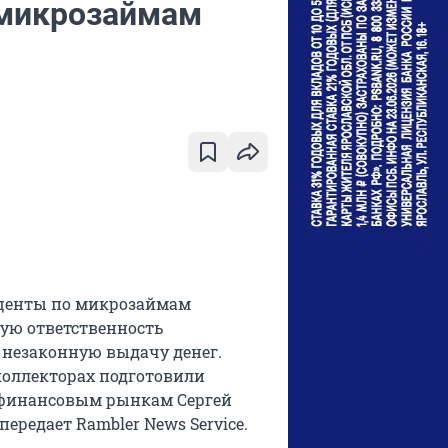
 микрозаймам
оценты по микрозаймам
ную ответственность
незаконную выдачу денег.
коллекторах подготовили
и финансовым рынкам Сергей
ередает Rambler News Service.