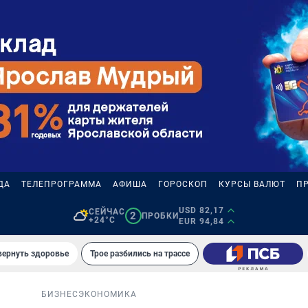
ДА
ТЕЛЕПРОГРАММА
АФИША
ГОРОСКОП
КУРСЫ ВАЛЮТ
П
USD 82,17
СЕЙЧАС
2
ПРОБКИ
+24°C
EUR 94,84
вернуть здоровье
Трое разбились на трассе
БИЗНЕС
ЭКОНОМИКА