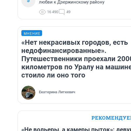
5
любви к Дзержинскому району
16 490
49
МНЕНИЕ
«Нет некрасивых городов, есть
недофинансированные».
Путешественники проехали 200
километров по Уралу на машин
стоило ли оно того
Екатерина Литкевич
РЕКОМЕНДУ
«Не вольеры, а камеры пыток»: дев