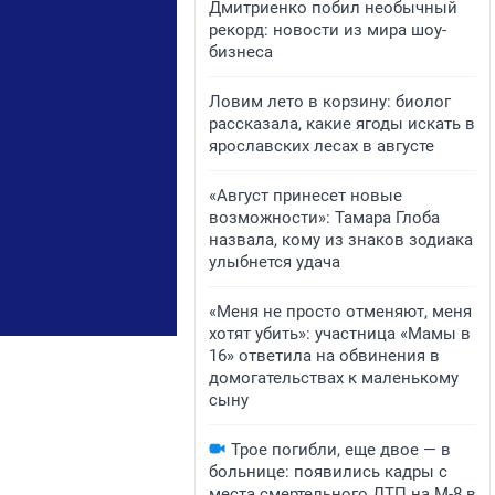
Дмитриенко побил необычный
рекорд: новости из мира шоу-
бизнеса
Ловим лето в корзину: биолог
рассказала, какие ягоды искать в
ярославских лесах в августе
«Август принесет новые
возможности»: Тамара Глоба
назвала, кому из знаков зодиака
улыбнется удача
«Меня не просто отменяют, меня
хотят убить»: участница «Мамы в
16» ответила на обвинения в
домогательствах к маленькому
сыну
Трое погибли, еще двое — в
больнице: появились кадры с
места смертельного ДТП на М-8 в