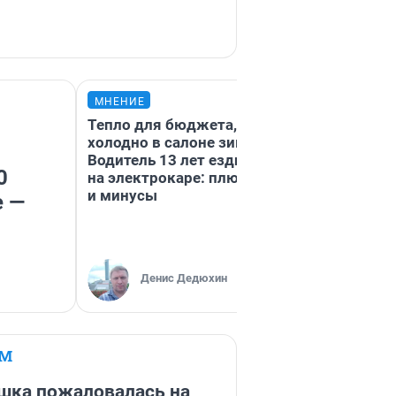
МНЕНИЕ
МНЕНИЕ
Тепло для бюджета, но
Продашь за 30
холодно в салоне зимой.
возьмут с 400
Водитель 13 лет ездит
готовит новы
0
на электрокаре: плюсы
налоговый за
и минусы
коснется имп
е —
даже репетит
Денис Дедюхин
Анастаси
ЕМ
ушка пожаловалась на