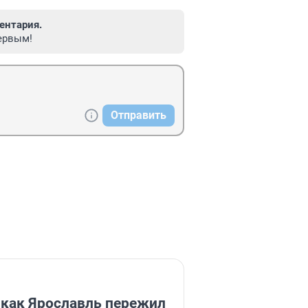
ентария.
ервым!
Отправить
 как Ярославль пережил