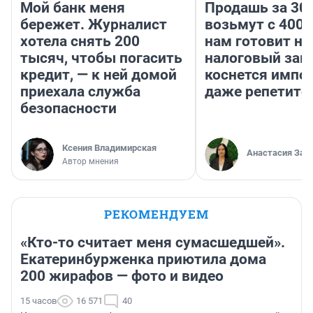
Мой банк меня
Продашь за 300
бережет. Журналист
возьмут с 4000
хотела снять 200
нам готовит н
тысяч, чтобы погасить
налоговый зако
кредит, — к ней домой
коснется импор
приехала служба
даже репетито
безопасности
Ксения Владимирская
Анастасия Зав
Автор мнения
РЕКОМЕНДУЕМ
«Кто-то считает меня сумасшедшей».
Екатеринбурженка приютила дома
200 жирафов — фото и видео
15 часов
16 571
40