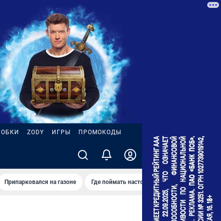
РОБКИ
ZODY
ИГРЫ
ПРОМОКОДЫ
Припарковался на газоне
Где поймать настоящее лето
Атака БПЛА