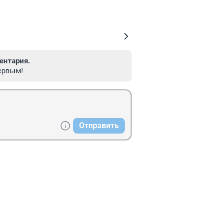
ентария.
ервым!
Отправить