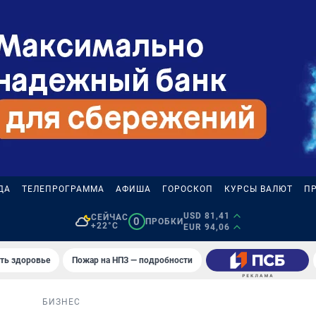
ДА
ТЕЛЕПРОГРАММА
АФИША
ГОРОСКОП
КУРСЫ ВАЛЮТ
П
USD 81,41
СЕЙЧАС
0
ПРОБКИ
+22°C
EUR 94,06
уть здоровье
Пожар на НПЗ — подробности
БИЗНЕС