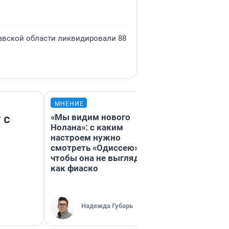
лавской области ликвидировали 88
МНЕНИЕ
МНЕНИЕ
 с
«Мы видим нового
«Спуталась ре
Нолана»: с каким
пургу». Врач —
настроем нужно
смертельном 
смотреть «Одиссею»,
который сло
чтобы она не выглядела
обнаружить
как фиаско
Ирина Во
Главврач
Надежда Губарь
«Реабили
Волковой