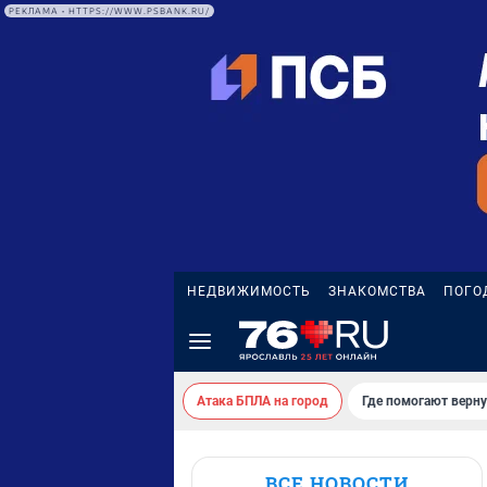
РЕКЛАМА • HTTPS://WWW.PSBANK.RU/
НЕДВИЖИМОСТЬ
ЗНАКОМСТВА
ПОГО
Атака БПЛА на город
Где помогают верн
ВСЕ НОВОСТИ