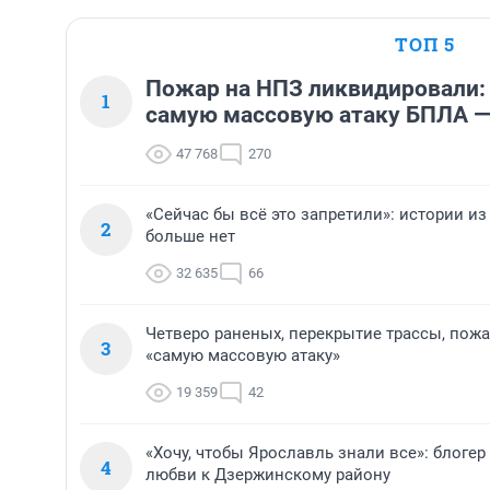
ТОП 5
Пожар на НПЗ ликвидировали:
1
самую массовую атаку БПЛА —
47 768
270
«Сейчас бы всё это запретили»: истории из
2
больше нет
32 635
66
Четверо раненых, перекрытие трассы, пожа
3
«самую массовую атаку»
19 359
42
«Хочу, чтобы Ярославль знали все»: блоге
4
любви к Дзержинскому району