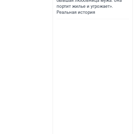
бывшая любовница мужа: она
портит жилье и угрожает».
Реальная история