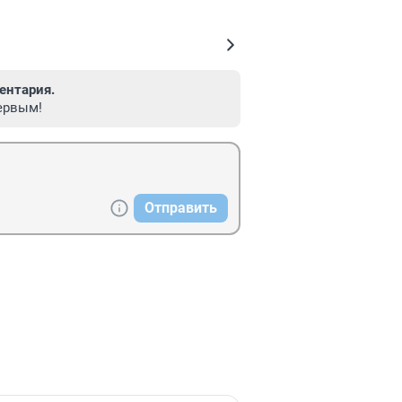
ентария.
ервым!
Отправить