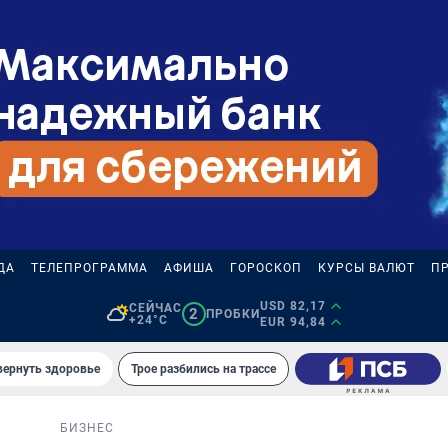
ДА
ТЕЛЕПРОГРАММА
АФИША
ГОРОСКОП
КУРСЫ ВАЛЮТ
П
USD 82,17
СЕЙЧАС
2
ПРОБКИ
+24°C
EUR 94,84
вернуть здоровье
Трое разбились на трассе
БИЗНЕС