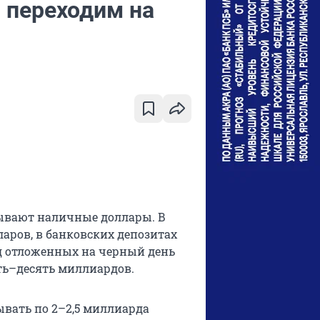
 переходим на
сывают наличные доллары. В
ларов, в банковских депозитах
д отложенных на черный день
ть–десять миллиардов.
ывать по 2–2,5 миллиарда