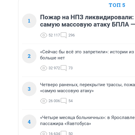
ТОП 5
Пожар на НПЗ ликвидировали:
1
самую массовую атаку БПЛА —
52 117
296
«Сейчас бы всё это запретили»: истории из
2
больше нет
32 972
73
Четверо раненых, перекрытие трассы, пожа
3
«самую массовую атаку»
26 006
54
«Четыре месяца больничных»: в Ярославле
4
пассажира «Яавтобуса»
16 634
50