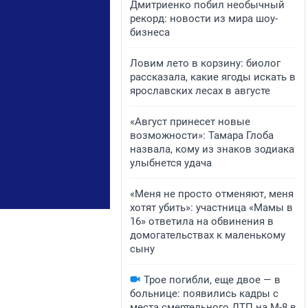
Дмитриенко побил необычный
рекорд: новости из мира шоу-
бизнеса
Ловим лето в корзину: биолог
рассказала, какие ягоды искать в
ярославских лесах в августе
«Август принесет новые
возможности»: Тамара Глоба
назвала, кому из знаков зодиака
улыбнется удача
«Меня не просто отменяют, меня
хотят убить»: участница «Мамы в
16» ответила на обвинения в
домогательствах к маленькому
сыну
Трое погибли, еще двое — в
больнице: появились кадры с
места смертельного ДТП на М-8 в