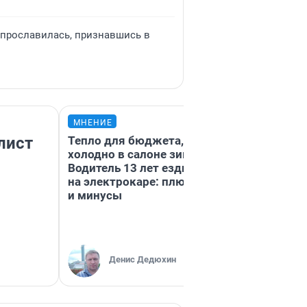
р прославилась, признавшись в
МНЕНИЕ
МНЕНИЕ
лист
Тепло для бюджета, но
«Нет некраси
холодно в салоне зимой.
городов, есть
Водитель 13 лет ездит
недофинансир
на электрокаре: плюсы
Путешествен
и минусы
проехали 200
километров п
машине — сто
того
Денис Дедюхин
Екатерин