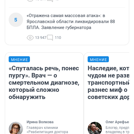
«Отражена самая массовая атака»: в
5
Ярославской области ликвидировали 88
БПЛА. Заявление губернатора
13 947
110
МНЕНИЕ
МНЕНИЕ
«Спуталась речь, понес
Наследие, кото
пургу». Врач — о
чудом не разва
смертельном диагнозе,
транспортный 
который сложно
разнес миф о 
обнаружить
советских доро
Ирина Волкова
Олег Арефьев
Главврач клиники
Блогер, предпри
«Реабилитация доктора
владелец в тра