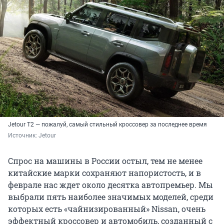
Jetour T2 — пожалуй, самый стильный кроссовер за последнее время
Источник: 
Jetour
Спрос на машины в России остыл, тем не менее
китайские марки сохраняют напористость, и в
феврале нас ждет около десятка автопремьер. Мы
выбрали пять наиболее значимых моделей, среди
которых есть «чайнизированный» Nissan, очень
эффектный кроссовер и автомобиль, созданный с