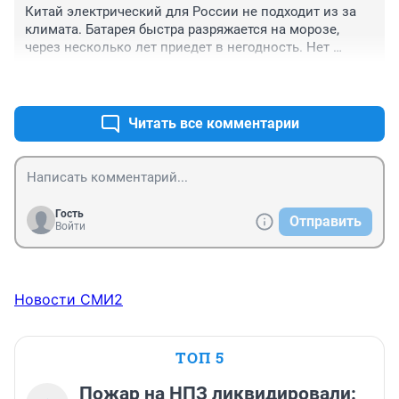
Китай электрический для России не подходит из за 
климата. Батарея быстра разряжается на морозе, 
через несколько лет приедет в негодность. Нет 
инфраструктуры ремонта и зарядки. Тогда можно 
+0
–0
выкинуть автомобиль. Что до бензинового Китая то у 
них нет достойных двигателей и в ближайшей 
перспективе не предвидится. А учитывая 
Читать все комментарии
завышенные в три раза чиновниками-олигархами 
цены покупка в России автомобиля стала чем то не 
досягаемым для народа.
Гость
Отправить
Войти
Новости СМИ2
ТОП 5
Пожар на НПЗ ликвидировали: