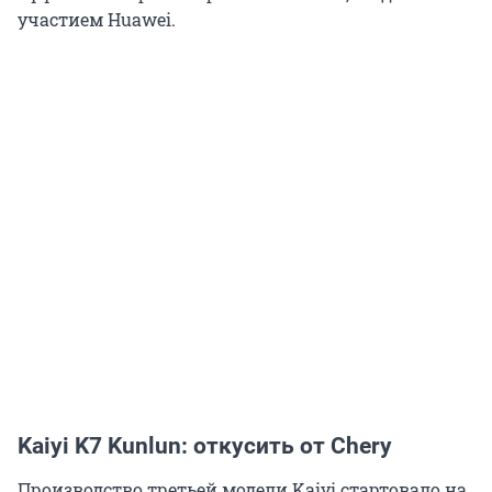
участием Huawei.
Kaiyi K7 Kunlun: откусить от Chery
Производство третьей модели Kaiyi стартовало на