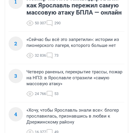
1
как Ярославль пережил самую
массовую атаку БПЛА — онлайн
50 307
290
«Сейчас бы всё это запретили»: истории из
2
пионерского лагеря, которого больше нет
32 836
73
Четверо раненых, перекрытие трассы, пожар
3
на НПЗ: в Ярославле отразили «самую
массовую атаку»
24 766
53
«Хочу, чтобы Ярославль знали все»: блогер
4
прославилась, признавшись в любви к
Дзержинскому району
16 377
49