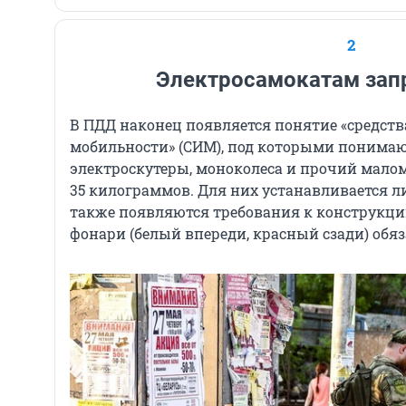
2
Электросамокатам запр
В ПДД наконец появляется понятие «средст
мобильности» (СИМ), под которыми понимаю
электроскутеры, моноколеса и прочий мало
35 килограммов. Для них устанавливается ли
также появляются требования к конструкции
фонари (белый впереди, красный сзади) обя