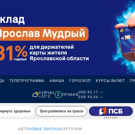
ДА
ТЕЛЕПРОГРАММА
АФИША
ГОРОСКОП
КУРСЫ ВАЛЮТ
П
USD 82,17
СЕЙЧАС
2
ПРОБКИ
+23°C
EUR 94,84
вернуть здоровье
Трое разбились на трассе
АВТО
НОВЫЕ ЗАКОНЫ
КАРТОЧКИ