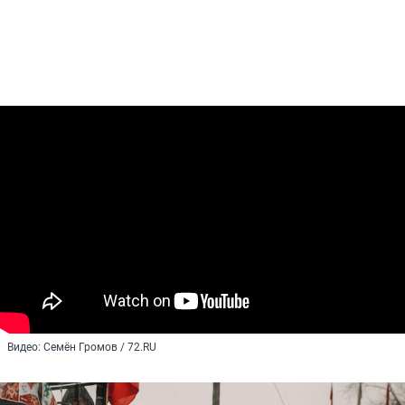
Видео: Семён Громов / 72.RU