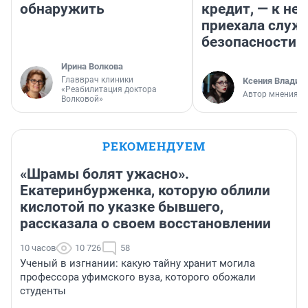
обнаружить
кредит, — к не
приехала служ
безопасности
Ирина Волкова
Главврач клиники
Ксения Владим
«Реабилитация доктора
Автор мнения
Волковой»
РЕКОМЕНДУЕМ
«Шрамы болят ужасно».
Екатеринбурженка, которую облили
кислотой по указке бывшего,
рассказала о своем восстановлении
10 часов
10 726
58
Ученый в изгнании: какую тайну хранит могила
профессора уфимского вуза, которого обожали
студенты