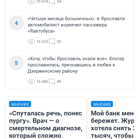
25 974
54
«Четыре месяца больничных»: в Ярославле
4
автомобилист изувечил пассажира
«Яавтобуса»
16 623
50
«Хочу, чтобы Ярославль знали все»: блогер
5
прославилась, признавшись в любви к
Дзержинскому району
16 486
49
МНЕНИЕ
МНЕНИЕ
«Спуталась речь, понес
Мой банк меня
пургу». Врач — о
бережет. Журн
смертельном диагнозе,
хотела снять 2
который сложно
тысяч, чтобы п