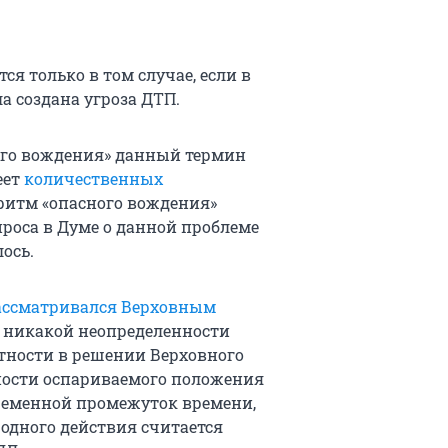
я только в том случае, если в
 создана угроза ДТП.
го вождения» данный термин
еет
количественных
оритм «опасного вождения»
роса в Думе о данной проблеме
ось.
ассматривался Верховным
о никакой неопределенности
стности в решении Верховного
нности оспариваемого положения
временной промежуток времени,
 одного действия считается