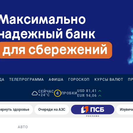
ДА
ТЕЛЕПРОГРАММА
АФИША
ГОРОСКОП
КУРСЫ ВАЛЮТ
П
USD 81,41
СЕЙЧАС
4
ПРОБКИ
+24°C
EUR 94,06
вернуть здоровье
Очереди на АЗС
Изувеч
АВТО