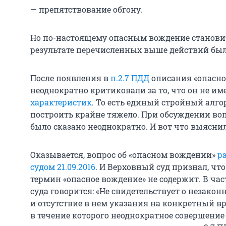
— препятствование обгону.
Но по-настоящему опасным вождение становитс
результате перечисленных выше действий была
После появления в
п.2.7 ПДД
описания «опасно
неоднократно критиковали за то, что он не им
характеристик
. То есть единый стройный алг
построить крайне тяжело. При обсуждении воп
было сказано неоднократно. И вот что выяснил
Оказывается, вопрос об «опасном вождении»
р
судом 21.09.2016
. И Верховный суд признал, чт
термин «опасное вождение» не содержит. В ча
суда говорится: «Не свидетельствует о незако
и отсутствие в нем указания на конкретный 
в течение которого неоднократное совершение