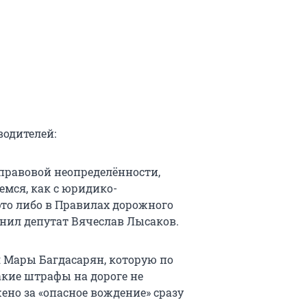
водителей:
 правовой неопределённости,
мся, как с юридико-
это либо в Правилах дорожного
снил депутат Вячеслав Лысаков.
 Мары Багдасарян, которую по
кие штрафы на дороге не
ено за «опасное вождение» сразу