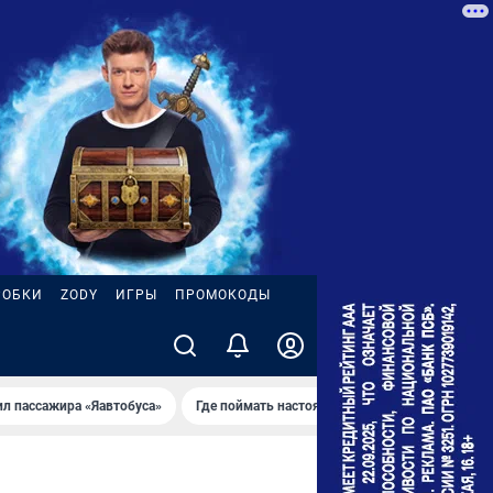
РОБКИ
ZODY
ИГРЫ
ПРОМОКОДЫ
ил пассажира «Яавтобуса»
Где поймать настоящее лето
Пожар на НП