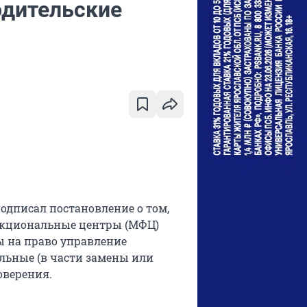
одительские
дписал постановление о том,
ункциональные центры (МФЦ)
ы на право управление
льные (в части замены или
оверения.