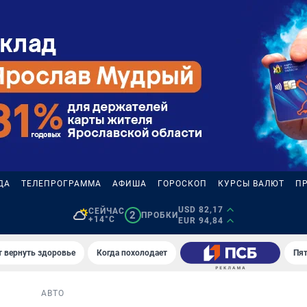
ДА
ТЕЛЕПРОГРАММА
АФИША
ГОРОСКОП
КУРСЫ ВАЛЮТ
П
USD 82,17
СЕЙЧАС
2
ПРОБКИ
+14°C
EUR 94,84
т вернуть здоровье
Когда похолодает
Пят
АВТО