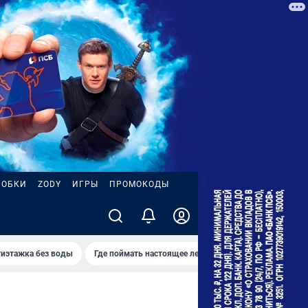
РОБКИ
ZODY
ИГРЫ
ПРОМОКОДЫ
иэтажка без воды
Где поймать настоящее лето
Изнанка жизни в се