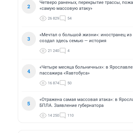
Четверо раненых, перекрытие трассы, пожа
2
«самую массовую атаку»
26 829
54
«Мечтал о большой жизни»: иностранец из
3
создал здесь семью — история
21 240
4
«Четыре месяца больничных»: в Ярославле
4
пассажира «Яавтобуса»
16 874
50
«Отражена самая массовая атака»: в Ярос
5
БПЛА. Заявление губернатора
14 250
110