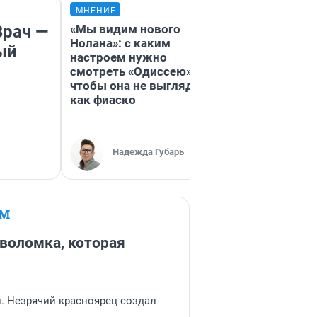
МНЕНИЕ
МНЕНИЕ
Врач —
«Мы видим нового
«Финал не сов
Нолана»: с каким
ожиданиями»:
ый
настроем нужно
смотреть фил
смотреть «Одиссею»,
«Старый орел»
чтобы она не выглядела
большом экра
как фиаско
честная реце
Надежда Губарь
Надежда 
ЕМ
воломка, которая
и. Незрячий красноярец создал