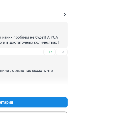
каких проблем не будет! А РСА 
 и в достаточных количествах !
+15
–0
или , можно так сказать что 
+0
–3
нтарии