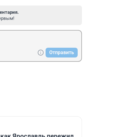
ентария.
ервым!
Отправить
 как Ярославль пережил