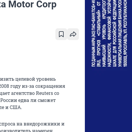
a Motor Corp
низить целевой уровень
2008 году из-за сокращения
ает агентство Reuters со
России едва ли сможет
пе и США.
 спроса на внедорожники и
роизводитель намерен