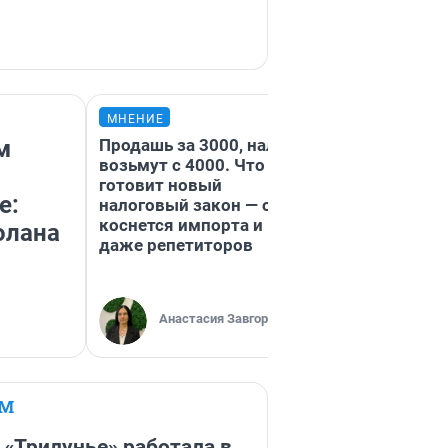
МНЕНИЕ
МНЕНИЕ
м
Продашь за 3000, налог
«Нет некраси
возьмут с 4000. Что нам
городов, есть
готовит новый
недофинансир
е:
налоговый закон — он
Путешествен
коснется импорта и
проехали 200
олана
даже репетиторов
километров п
машине — сто
того
Анастасия Завгородняя
Екатерин
ЕМ
 «Трилунье» работала в