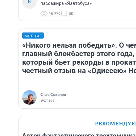
5
пассажира «Яавтобуса»
16 779
50
МНЕНИЕ
«Никого нельзя победить». О че
главный блокбастер этого года,
который бьет рекорды в прокат
честный отзыв на «Одиссею» Н
Стас Соколов
Эксперт
РЕКОМЕНДУ
Автор фантастического трехтомника