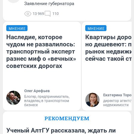
Заявление губернатора
13 969
110
МНЕНИЕ
МНЕНИЕ
Наследие, которое
Квартиры доро
чудом не развалилось:
но дешевеют: п
транспортный эксперт
рынок недвижи
разнес миф о «вечных»
сейчас такой с
советских дорогах
Олег Арефьев
Екатерина Тороп
Блогер, предприниматель,
владелец в транспортном
директор агентст
бизнесе
недвижимости
РЕКОМЕНДУЕМ
Ученый АлтГУ рассказала, ждать ли