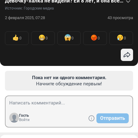
Девочку-халка не видели? Ей 8 лет, и она всё детство пропадает в спортзале — видео
Источник: 
Городские медиа
2 февраля 2025, 07:28
43 просмотра
0
0
0
0
0
Пока нет ни одного комментария.
Начните обсуждение первым!
Гость
Отправить
Войти