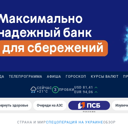
ДА
ТЕЛЕПРОГРАММА
АФИША
ГОРОСКОП
КУРСЫ ВАЛЮТ
П
USD 81,41
СЕЙЧАС
3
ПРОБКИ
+21°C
EUR 94,06
вернуть здоровье
Очереди на АЗС
Изувеч
СТРАНА И МИР
СПЕЦОПЕРАЦИЯ НА УКРАИНЕ
ОБЗОР