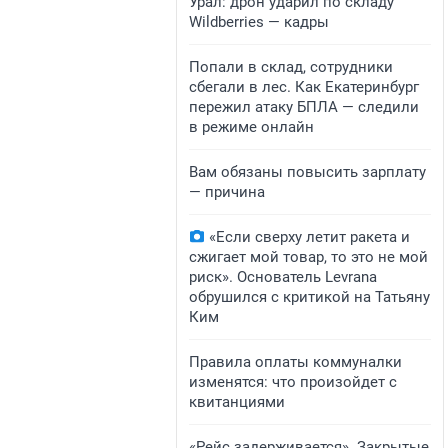
Урал: дрон ударил по складу
Wildberries — кадры
Попали в склад, сотрудники
сбегали в лес. Как Екатеринбург
пережил атаку БПЛА — следили
в режиме онлайн
Вам обязаны повысить зарплату
— причина
«Если сверху летит ракета и
сжигает мой товар, то это не мой
риск». Основатель Levrana
обрушился с критикой на Татьяну
Ким
Правила оплаты коммуналки
изменятся: что произойдет с
квитанциями
«Рейс задерживается». Закрытые