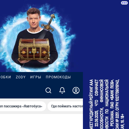
РОБКИ
ZODY
ИГРЫ
ПРОМОКОДЫ
ил пассажира «Яавтобуса»
Где поймать настоящее лето
Пожар на НП