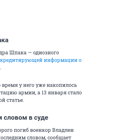
ака
дра Шпака — одиозного
искредитирующей информации о
.
 время у него уже накопилось
ацию армии, а 13 января стало
й статье.
 словом в суде
торого погиб военкор Владлен
последним словом, сообщает