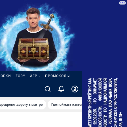
РОБКИ
ZODY
ИГРЫ
ПРОМОКОДЫ
ерекроют дорогу в центре
Где поймать настоящее лето
Ремонт на 