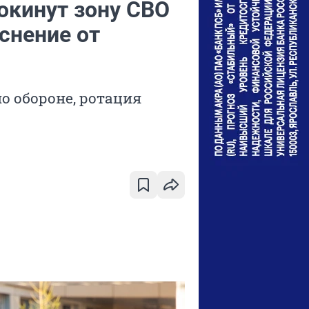
окинут зону СВО
снение от
о обороне, ротация