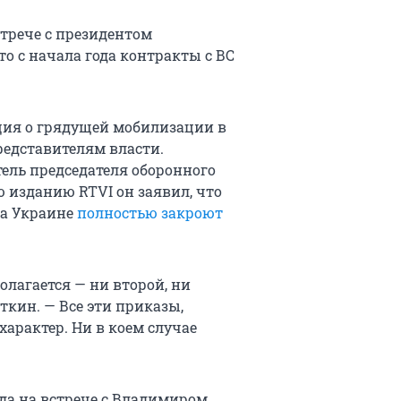
трече с президентом
о с начала года контракты с ВС
ция о грядущей мобилизации в
редставителям власти.
ель председателя оборонного
изданию RTVI он заявил, что
на Украине
полностью закроют
лагается — ни второй, ни
ткин. — Все эти приказы,
арактер. Ни в коем случае
да на встрече с Владимиром