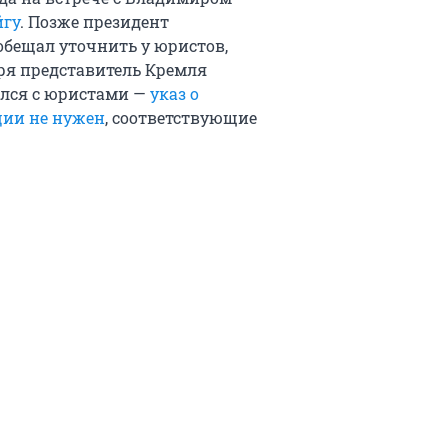
йгу
. Позже президент
обещал уточнить у юристов,
ября представитель Кремля
ался с юристами —
указ о
ции не нужен
, соответствующие