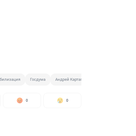
билизация
Госдума
Андрей Картаполов
Комитет по оборо
0
0