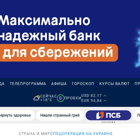
ДА
ТЕЛЕПРОГРАММА
АФИША
ГОРОСКОП
КУРСЫ ВАЛЮТ
П
USD 82,17
СЕЙЧАС
0
ПРОБКИ
+18°C
EUR 94,84
вернуть здоровье
Нашли странный гриб
П
СТРАНА И МИР
СПЕЦОПЕРАЦИЯ НА УКРАИНЕ