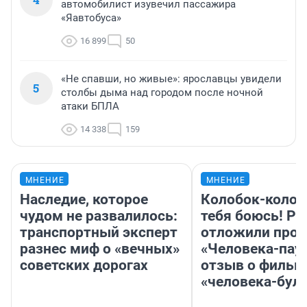
автомобилист изувечил пассажира
«Яавтобуса»
16 899
50
«Не спавши, но живые»: ярославцы увидели
5
столбы дыма над городом после ночной
атаки БПЛА
14 338
159
МНЕНИЕ
МНЕНИЕ
Наследие, которое
Колобок-колобо
чудом не развалилось:
тебя боюсь! Ра
транспортный эксперт
отложили прок
разнес миф о «вечных»
«Человека-пау
советских дорогах
отзыв о фильм
«человека-бул