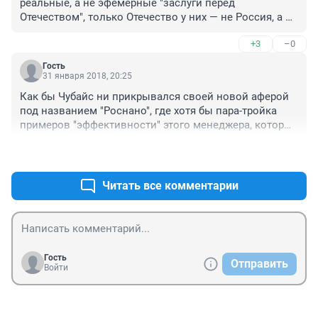
реальные, а не эфемерные "заслуги перед 
Отечеством", только Отечество у них — не Россия, а 
глобальная экономика, где бал правят кукловоды из 
+3
–0
Вашингтона.

Гость
Источник — Царьград
31 января 2018, 20:25
Как бы Чубайс ни прикрывался своей новой аферой 
под названием "Роснано", где хотя бы пара-тройка 
примеров "эффективности" этого менеджера, которые 
он реализовал на практике после того, как 
+2
–1
государство выделило "нано-конторе" сотни 
миллиардов рублей? Он остаётся олицетворением не 
только "лихих 90-х", но и циничной политики двойных 
Читать все комментарии
стандартов, когда убытки списываются на 
государство (он оплачивал бонусы менеджерам за 
сверхубыточные проекты, которые позже 
банкротились), а манипуляции с "бумажной" 
прибылью присваиваются частными лицами. Чубайс 
Гость
Отправить
— лицо антигосударственной позиции, которую 
Войти
можно обозначить как своекорыстное освоение 
бюджетных средств. Главу "Роснано" в Вашингтоне 
"забыли" ещё и по причине того, что этот деятель всю 