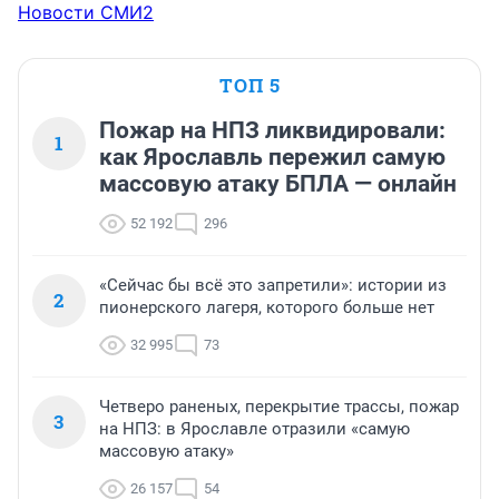
последнюю четверть века внушал российским 
Новости СМИ2
гражданам необходимость внедрения "всесильного 
рынка", который "сам всё решит". Если "тридцать 
миллионов не впишутся в рынок, ничего страшного" 
ТОП 5
— слова Чубайса, повергающие в шок любого 
здравомыслящего человека.
Пожар на НПЗ ликвидировали:
1
как Ярославль пережил самую
массовую атаку БПЛА — онлайн
52 192
296
«Сейчас бы всё это запретили»: истории из
2
пионерского лагеря, которого больше нет
32 995
73
Четверо раненых, перекрытие трассы, пожар
3
на НПЗ: в Ярославле отразили «самую
массовую атаку»
26 157
54