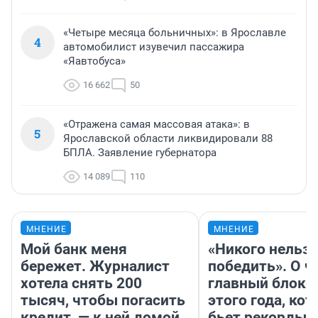
«Четыре месяца больничных»: в Ярославле
4
автомобилист изувечил пассажира
«Яавтобуса»
16 662
50
«Отражена самая массовая атака»: в
5
Ярославской области ликвидировали 88
БПЛА. Заявление губернатора
14 089
110
МНЕНИЕ
МНЕНИЕ
Мой банк меня
«Никого нельз
бережет. Журналист
победить». О ч
хотела снять 200
главный блокб
тысяч, чтобы погасить
этого года, ко
кредит, — к ней домой
бьет рекорды 