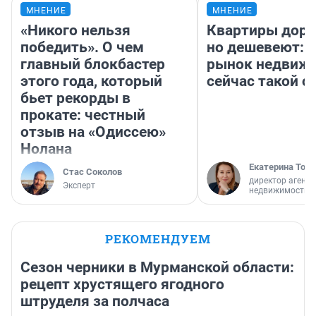
МНЕНИЕ
МНЕНИЕ
«Никого нельзя
Квартиры дор
победить». О чем
но дешевеют: 
главный блокбастер
рынок недвиж
этого года, который
сейчас такой 
бьет рекорды в
прокате: честный
отзыв на «Одиссею»
Нолана
Екатерина Торо
Стас Соколов
директор агентс
Эксперт
недвижимости
РЕКОМЕНДУЕМ
Сезон черники в Мурманской области:
рецепт хрустящего ягодного
штруделя за полчаса