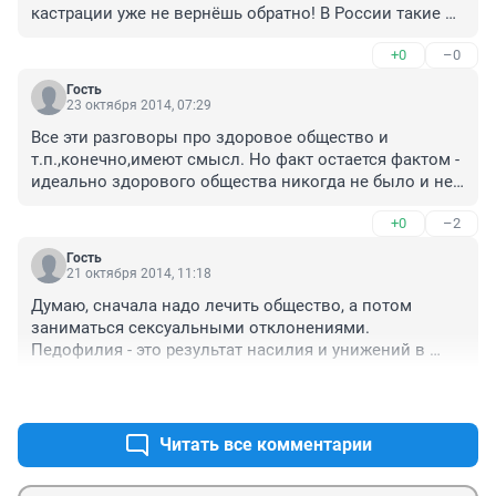
кастрации уже не вернёшь обратно! В России такие 
меры как смертная казнь или кастрация лишь 
+0
–0
иструмент власти убирать неугодных! Россия 
страшная страна!
Гость
23 октября 2014, 07:29
Все эти разговоры про здоровое общество и 
т.п.,конечно,имеют смысл. Но факт остается фактом - 
идеально здорового общества никогда не было и не 
будет,и не очень важно,какая психологическая 
+0
–2
проблема толкнула очередного ... насиловать или 
убивать. Это преступление и оно должно быть 
Гость
наказуемо. Наказуемо полноценно,страшно и 
21 октября 2014, 11:18
справедливо. одна проблема - правосудие,которое 
Думаю, сначала надо лечить общество, а потом 
тоже может ошибаться. Но очевидная вина,да еще и 
заниматься сексуальными отклонениями. 
неоднократная,должна караться не химической 
Педофилия - это результат насилия и унижений в 
кастрацией,а серпом и родственниками 
детстве от других детей. И конечно, детские травмы 
пострадавших.
+4
–0
не лечатся. Поэтому, что бы снизить число маньяков 
и "маньяков" нужно воспитывать людей, вне 
зависимости о?
Читать все комментарии