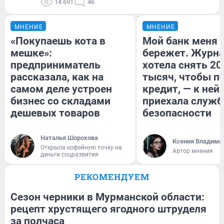
14 691
46
МНЕНИЕ
МНЕНИЕ
«Покупаешь кота в
Мой банк меня
мешке»:
бережет. Журн
предприниматель
хотела снять 20
рассказала, как на
тысяч, чтобы п
самом деле устроен
кредит, — к ней
бизнес со складами
приехала служб
дешевых товаров
безопасности
Наталья Шорохова
Ксения Владими
Открыла кофейную точку на
Автор мнения
деньги соцразвития
РЕКОМЕНДУЕМ
Сезон черники в Мурманской области:
рецепт хрустящего ягодного штруделя
за полчаса