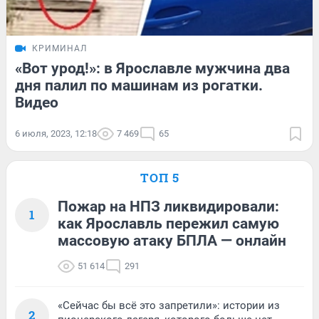
КРИМИНАЛ
«Вот урод!»: в Ярославле мужчина два
дня палил по машинам из рогатки.
Видео
6 июля, 2023, 12:18
7 469
65
ТОП 5
Пожар на НПЗ ликвидировали:
1
как Ярославль пережил самую
массовую атаку БПЛА — онлайн
51 614
291
«Сейчас бы всё это запретили»: истории из
2