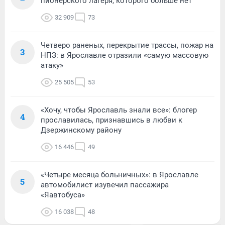
пионерского лагеря, которого больше нет
32 909
73
Четверо раненых, перекрытие трассы, пожар на
3
НПЗ: в Ярославле отразили «самую массовую
атаку»
25 505
53
«Хочу, чтобы Ярославль знали все»: блогер
4
прославилась, признавшись в любви к
Дзержинскому району
16 446
49
«Четыре месяца больничных»: в Ярославле
5
автомобилист изувечил пассажира
«Яавтобуса»
16 038
48