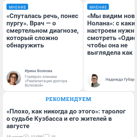
МНЕНИЕ
МНЕНИЕ
«Спуталась речь, понес
«Мы видим нов
пургу». Врач — о
Нолана»: с каки
смертельном диагнозе,
настроем нужн
который сложно
смотреть «Одис
обнаружить
чтобы она не
выглядела как 
Ирина Волкова
Главврач клиники
Надежда Губарь
«Реабилитация доктора
Волковой»
РЕКОМЕНДУЕМ
«Плохо, как никогда до этого»: таролог
о судьбе Кузбасса и его жителей в
августе
15 часов
12 039
15