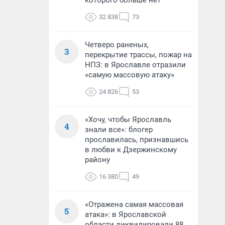
которого больше нет
32 838
73
Четверо раненых,
3
перекрытие трассы, пожар на
НПЗ: в Ярославле отразили
«самую массовую атаку»
24 826
53
«Хочу, чтобы Ярославль
4
знали все»: блогер
прославилась, признавшись
в любви к Дзержинскому
району
16 380
49
«Отражена самая массовая
5
атака»: в Ярославской
области ликвидировали 88