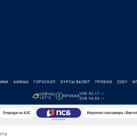
АММА
АФИША
ГОРОСКОП
КУРСЫ ВАЛЮТ
ПРОБКИ
ZODY
И
USD 82,17
СЕЙЧАС
3
ПРОБКИ
+27°C
EUR 94,84
Очереди на АЗС
Изувечил пассажира «Яавто
ИТА