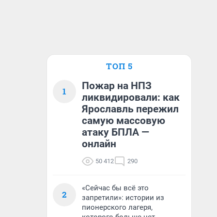
ТОП 5
Пожар на НПЗ
1
ликвидировали: как
Ярославль пережил
самую массовую
атаку БПЛА —
онлайн
50 412
290
«Сейчас бы всё это
2
запретили»: истории из
пионерского лагеря,