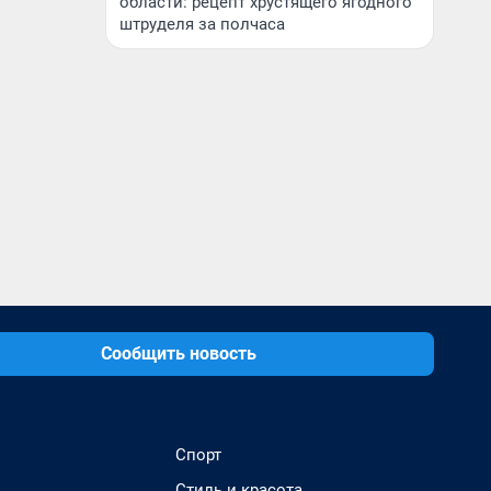
области: рецепт хрустящего ягодного
штруделя за полчаса
Сообщить новость
Спорт
Стиль и красота