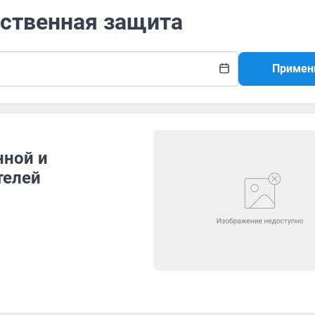
рственная защита
Примен
нной и
телей