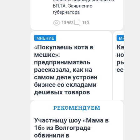
БПЛА. Заявление
губернатора
13 953
110
МНЕНИЕ
МНЕНИЕ
«Покупаешь кота в
Кварти
мешке»:
но деш
предприниматель
рынок 
рассказала, как на
сейчас
самом деле устроен
бизнес со складами
дешевых товаров
РЕКОМЕНДУЕМ
Наталья Шорохова
Ек
Открыла кофейную точку на
ди
деньги соцразвития
не
Участницу шоу «Мама в
16» из Волгограда
обвинили в