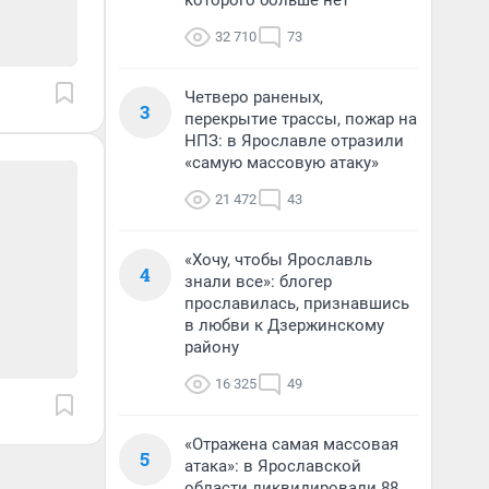
которого больше нет
32 710
73
Четверо раненых,
3
перекрытие трассы, пожар на
НПЗ: в Ярославле отразили
«самую массовую атаку»
21 472
43
«Хочу, чтобы Ярославль
4
знали все»: блогер
прославилась, признавшись
в любви к Дзержинскому
району
16 325
49
«Отражена самая массовая
5
атака»: в Ярославской
области ликвидировали 88