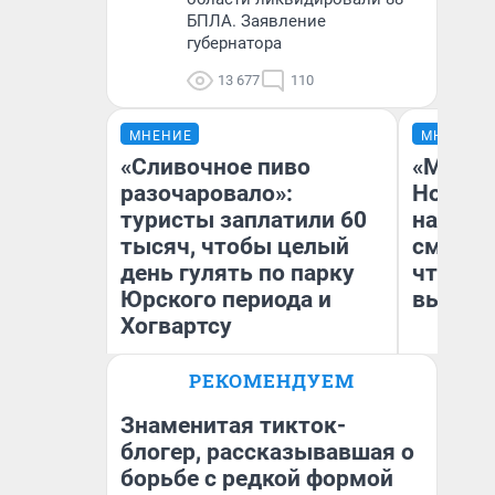
БПЛА. Заявление
губернатора
13 677
110
МНЕНИЕ
МНЕНИЕ
«Сливочное пиво
«Мы ви
разочаровало»:
Нолана
туристы заплатили 60
настро
тысяч, чтобы целый
смотре
день гулять по парку
чтобы 
Юрского периода и
выгляд
Хогвартсу
РЕКОМЕНДУЕМ
Яна Шаламова
На
Знаменитая тикток-
блогер, рассказывавшая о
борьбе с редкой формой