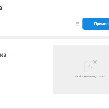
а
Примен
ика