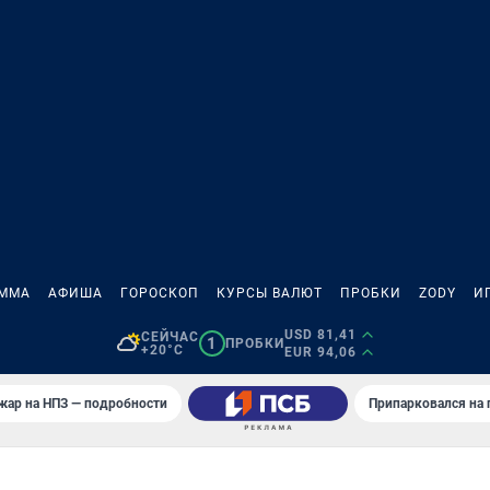
АММА
АФИША
ГОРОСКОП
КУРСЫ ВАЛЮТ
ПРОБКИ
ZODY
И
USD 81,41
СЕЙЧАС
1
ПРОБКИ
+20°C
EUR 94,06
жар на НПЗ — подробности
Припарковался на 