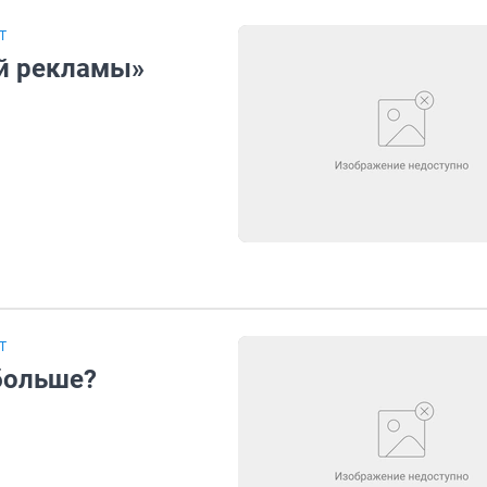
Т
ой рекламы»
Т
больше?