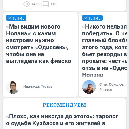
14 002
110
МНЕНИЕ
МНЕНИЕ
«Мы видим нового
«Никого нельзя
Нолана»: с каким
победить». О ч
настроем нужно
главный блокба
смотреть «Одиссею»,
этого года, кот
чтобы она не
бьет рекорды в
выглядела как фиаско
прокате: честн
отзыв на «Одис
Нолана
Стас Соколов
Надежда Губарь
Эксперт
РЕКОМЕНДУЕМ
«Плохо, как никогда до этого»: таролог
о судьбе Кузбасса и его жителей в