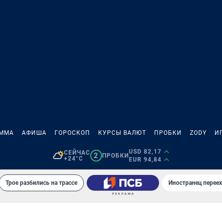
АММА
АФИША
ГОРОСКОП
КУРСЫ ВАЛЮТ
ПРОБКИ
ZODY
И
USD 82,17
СЕЙЧАС
2
ПРОБКИ
+24°C
EUR 94,84
Трое разбились на трассе
Иностранец переех