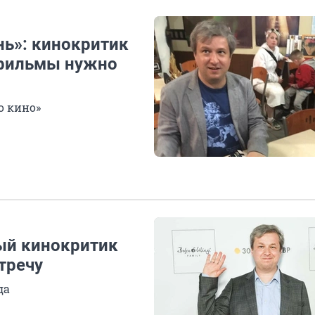
нь»: кинокритик
 фильмы нужно
о кино»
ый кинокритик
тречу
да