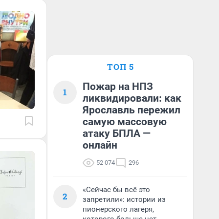
ТОП 5
Пожар на НПЗ
1
ликвидировали: как
Ярославль пережил
самую массовую
атаку БПЛА —
онлайн
52 074
296
«Сейчас бы всё это
2
запретили»: истории из
пионерского лагеря,