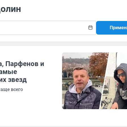
Долин
Примен
а, Парфенов и
самые
их звезд
аще всего