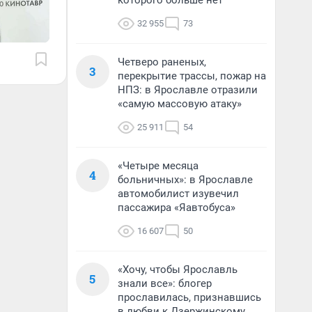
которого больше нет
32 955
73
Четверо раненых,
3
перекрытие трассы, пожар на
НПЗ: в Ярославле отразили
«самую массовую атаку»
25 911
54
«Четыре месяца
4
больничных»: в Ярославле
автомобилист изувечил
пассажира «Яавтобуса»
16 607
50
«Хочу, чтобы Ярославль
5
знали все»: блогер
прославилась, признавшись
в любви к Дзержинскому