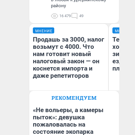
району
16 479
49
МНЕНИЕ
МНЕНИЕ
Продашь за 3000, налог
Тепло 
возьмут с 4000. Что
холодн
нам готовит новый
зимой.
налоговый закон — он
ездит н
коснется импорта и
плюсы 
даже репетиторов
РЕКОМЕНДУЕМ
Анастасия Завгородняя
Д
«Не вольеры, а камеры
пыток»: девушка
пожаловалась на
состояние экопарка