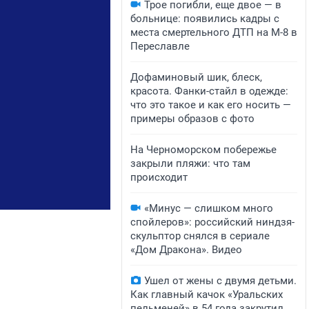
Трое погибли, еще двое — в
больнице: появились кадры с
места смертельного ДТП на М-8 в
Переславле
Дофаминовый шик, блеск,
красота. Фанки-стайл в одежде:
что это такое и как его носить —
примеры образов с фото
На Черноморском побережье
закрыли пляжи: что там
происходит
«Минус — слишком много
спойлеров»: российский ниндзя-
скульптор снялся в сериале
«Дом Дракона». Видео
Ушел от жены с двумя детьми.
Как главный качок «Уральских
пельменей» в 54 года закрутил