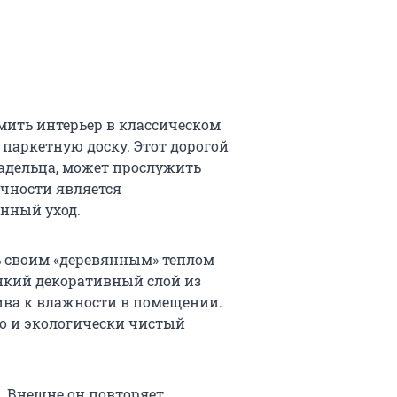
рмить интерьер в классическом
 паркетную доску. Этот дорогой
ладельца, может прослужить
ечности является
енный уход.
ь своим «деревянным» теплом
онкий декоративный слой из
ива к влажности в помещении.
но и экологически чистый
. Внешне он повторяет